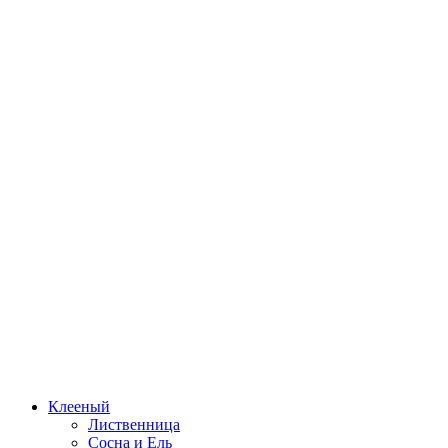
Клееный
Лиственница
Сосна и Ель