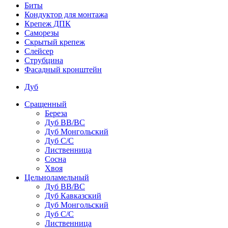
Биты
Кондуктор для монтажа
Крепеж ДПК
Саморезы
Скрытый крепеж
Слейсер
Струбцина
Фасадный кронштейн
Дуб
Сращенный
Береза
Дуб ВВ/ВС
Дуб Монгольский
Дуб С/С
Лиственница
Сосна
Хвоя
Цельноламельный
Дуб ВВ/ВС
Дуб Кавказский
Дуб Монгольский
Дуб С/С
Лиственница