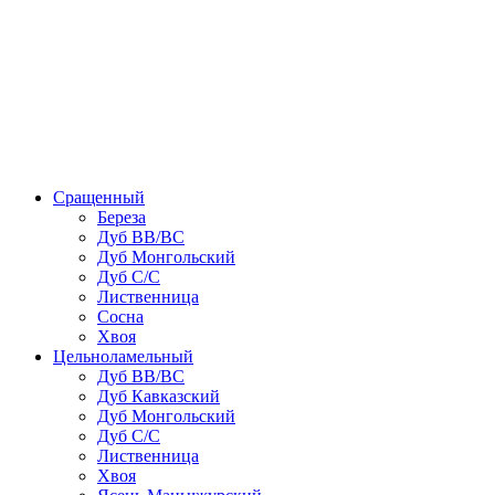
Сращенный
Береза
Дуб ВВ/ВС
Дуб Монгольский
Дуб С/С
Лиственница
Сосна
Хвоя
Цельноламельный
Дуб ВВ/ВС
Дуб Кавказский
Дуб Монгольский
Дуб С/С
Лиственница
Хвоя