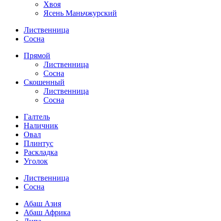
Хвоя
Ясень Маньчжурский
Лиственница
Сосна
Прямой
Лиственница
Сосна
Скошенный
Лиственница
Сосна
Галтель
Наличник
Овал
Плинтус
Раскладка
Уголок
Лиственница
Сосна
Абаш Азия
Абаш Африка