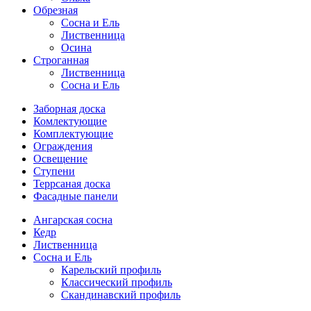
Обрезная
Cосна и Ель
Лиственница
Осина
Строганная
Лиственница
Сосна и Ель
Заборная доска
Комлектующие
Комплектующие
Ограждения
Освещение
Ступени
Террсаная доска
Фасадные панели
Ангарская сосна
Кедр
Лиственница
Сосна и Ель
Карельский профиль
Классический профиль
Скандинавский профиль