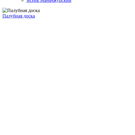
Ясень Маньчжурский
Палубная доска