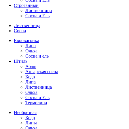
Сосна и Ель
Строганный
Лиственница
Сосна и Ель
Лиственница
Сосна
Евровагонка
Липа
Ольха
Сосна и ель
Штиль
Абаш
Ангарская сосна
Кедр
Липа
Лиственница
Ольха
Сосна и Ель
Термолипа
Необрезная
Кедр
Липы
Ольха