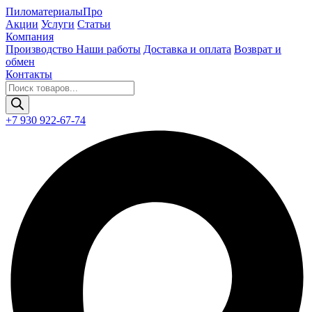
Пиломатериалы
Про
Акции
Услуги
Статьи
Компания
Производство
Наши работы
Доставка и оплата
Возврат и
обмен
Контакты
Поиск
товаров
+7 930 922-67-74