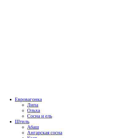
Евровагонка
Липа
Ольха
Сосна и ель
Штиль
Абаш
Ангарская сосна