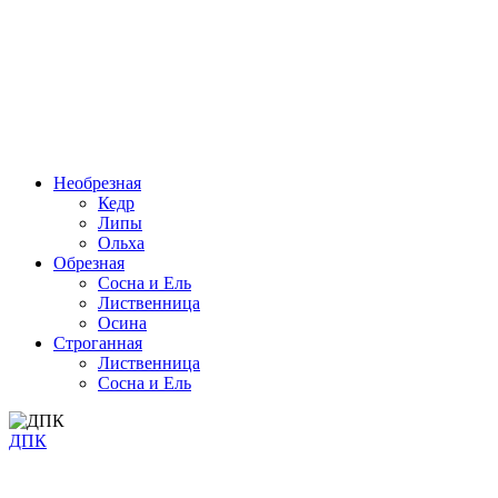
Необрезная
Кедр
Липы
Ольха
Обрезная
Cосна и Ель
Лиственница
Осина
Строганная
Лиственница
Сосна и Ель
ДПК