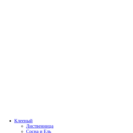
Клееный
Лиственница
Сосна и Ель