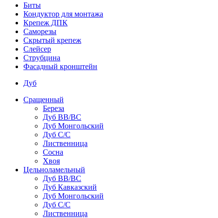
Биты
Кондуктор для монтажа
Крепеж ДПК
Саморезы
Скрытый крепеж
Слейсер
Струбцина
Фасадный кронштейн
Дуб
Сращенный
Береза
Дуб ВВ/ВС
Дуб Монгольский
Дуб С/С
Лиственница
Сосна
Хвоя
Цельноламельный
Дуб ВВ/ВС
Дуб Кавказский
Дуб Монгольский
Дуб С/С
Лиственница