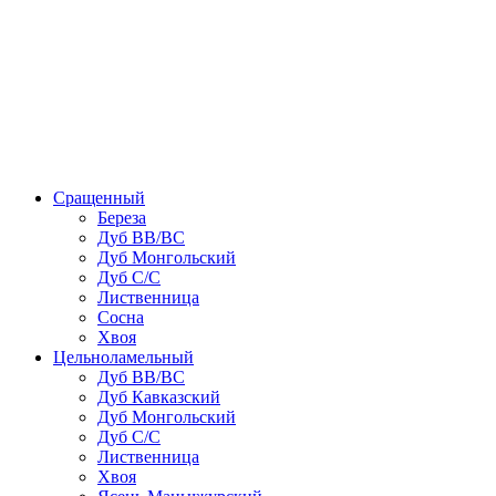
Сращенный
Береза
Дуб ВВ/ВС
Дуб Монгольский
Дуб С/С
Лиственница
Сосна
Хвоя
Цельноламельный
Дуб ВВ/ВС
Дуб Кавказский
Дуб Монгольский
Дуб С/С
Лиственница
Хвоя