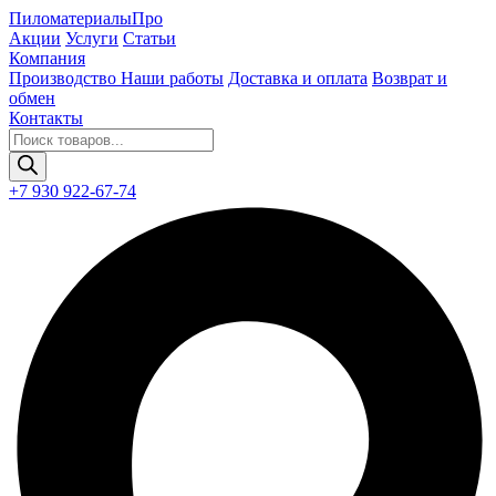
Пиломатериалы
Про
Акции
Услуги
Статьи
Компания
Производство
Наши работы
Доставка и оплата
Возврат и
обмен
Контакты
Поиск
товаров
+7 930 922-67-74