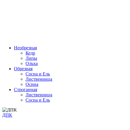
Необрезная
Кедр
Липы
Ольха
Обрезная
Cосна и Ель
Лиственница
Осина
Строганная
Лиственница
Сосна и Ель
ДПК