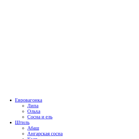
Евровагонка
Липа
Ольха
Сосна и ель
Штиль
Абаш
Ангарская сосна