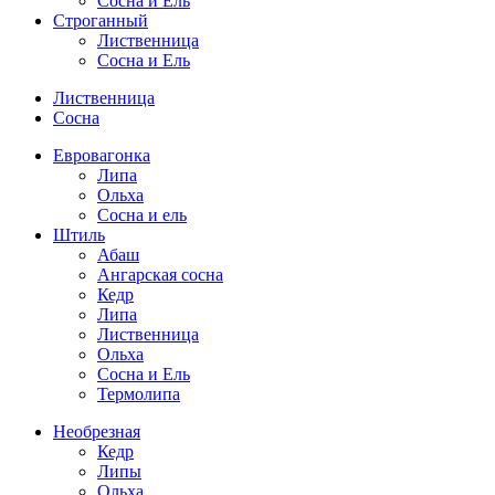
Сосна и Ель
Строганный
Лиственница
Сосна и Ель
Лиственница
Сосна
Евровагонка
Липа
Ольха
Сосна и ель
Штиль
Абаш
Ангарская сосна
Кедр
Липа
Лиственница
Ольха
Сосна и Ель
Термолипа
Необрезная
Кедр
Липы
Ольха