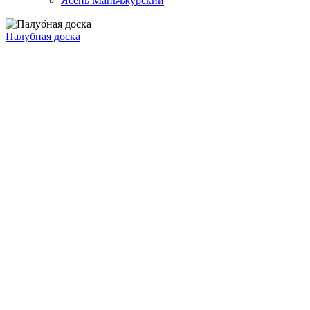
Ясень Маньчжурский
Палубная доска