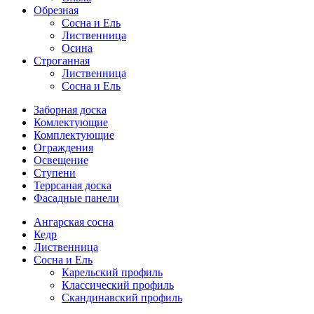
Обрезная
Cосна и Ель
Лиственница
Осина
Строганная
Лиственница
Сосна и Ель
Заборная доска
Комлектующие
Комплектующие
Ограждения
Освещение
Ступени
Террсаная доска
Фасадные панели
Ангарская сосна
Кедр
Лиственница
Сосна и Ель
Карельский профиль
Классический профиль
Скандинавский профиль