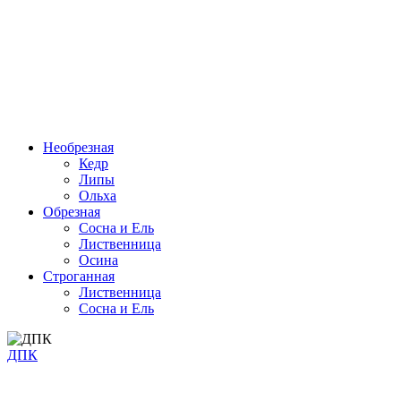
Необрезная
Кедр
Липы
Ольха
Обрезная
Cосна и Ель
Лиственница
Осина
Строганная
Лиственница
Сосна и Ель
ДПК