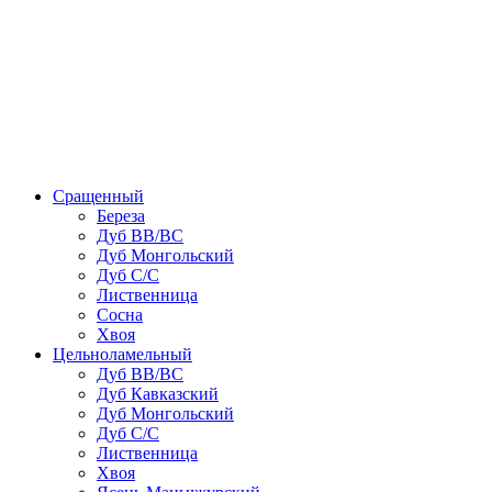
Сращенный
Береза
Дуб ВВ/ВС
Дуб Монгольский
Дуб С/С
Лиственница
Сосна
Хвоя
Цельноламельный
Дуб ВВ/ВС
Дуб Кавказский
Дуб Монгольский
Дуб С/С
Лиственница
Хвоя