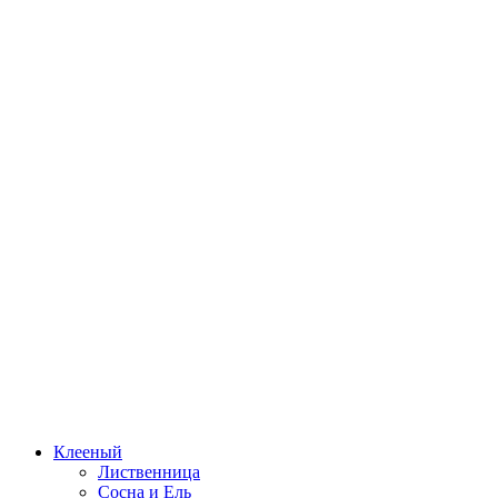
Клееный
Лиственница
Сосна и Ель