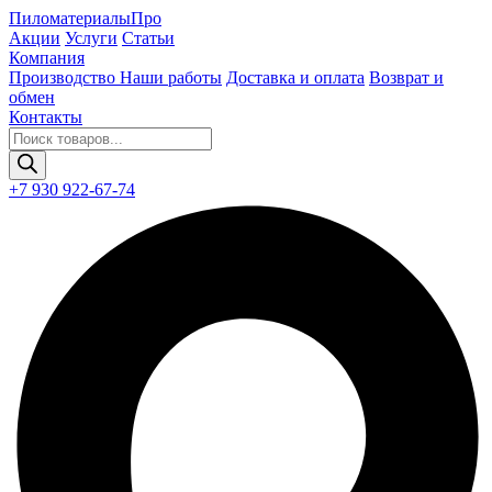
Пиломатериалы
Про
Акции
Услуги
Статьи
Компания
Производство
Наши работы
Доставка и оплата
Возврат и
обмен
Контакты
Поиск
товаров
+7 930 922-67-74