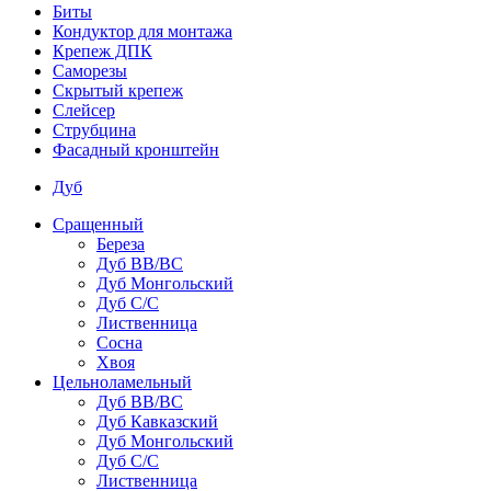
Биты
Кондуктор для монтажа
Крепеж ДПК
Саморезы
Скрытый крепеж
Слейсер
Струбцина
Фасадный кронштейн
Дуб
Сращенный
Береза
Дуб ВВ/ВС
Дуб Монгольский
Дуб С/С
Лиственница
Сосна
Хвоя
Цельноламельный
Дуб ВВ/ВС
Дуб Кавказский
Дуб Монгольский
Дуб С/С
Лиственница