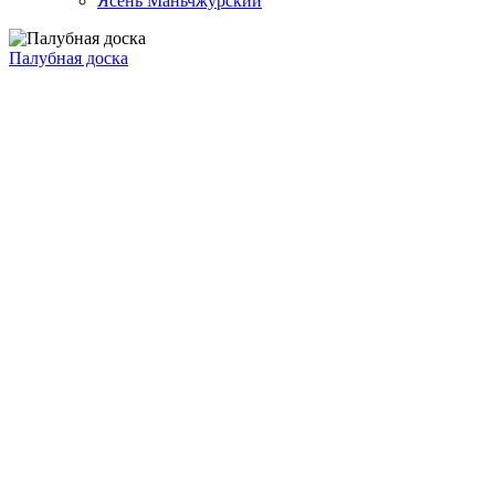
Ясень Маньчжурский
Палубная доска