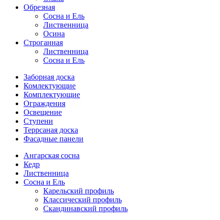
Обрезная
Cосна и Ель
Лиственница
Осина
Строганная
Лиственница
Сосна и Ель
Заборная доска
Комлектующие
Комплектующие
Ограждения
Освещение
Ступени
Террсаная доска
Фасадные панели
Ангарская сосна
Кедр
Лиственница
Сосна и Ель
Карельский профиль
Классический профиль
Скандинавский профиль