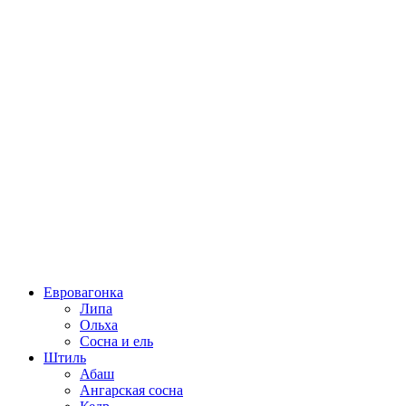
Евровагонка
Липа
Ольха
Сосна и ель
Штиль
Абаш
Ангарская сосна