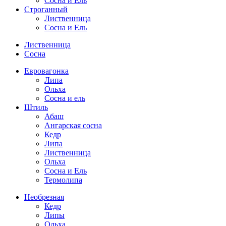
Сосна и Ель
Строганный
Лиственница
Сосна и Ель
Лиственница
Сосна
Евровагонка
Липа
Ольха
Сосна и ель
Штиль
Абаш
Ангарская сосна
Кедр
Липа
Лиственница
Ольха
Сосна и Ель
Термолипа
Необрезная
Кедр
Липы
Ольха