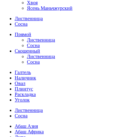
Хвоя
Ясень Маньчжурский
Лиственница
Сосна
Прямой
Лиственница
Сосна
Скошенный
Лиственница
Сосна
Галтель
Наличник
Овал
Плинтус
Раскладка
Уголок
Лиственница
Сосна
Абаш Азия
Абаш Африка