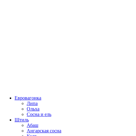
Евровагонка
Липа
Ольха
Сосна и ель
Штиль
Абаш
Ангарская сосна