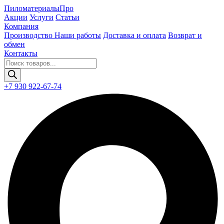
Пиломатериалы
Про
Акции
Услуги
Статьи
Компания
Производство
Наши работы
Доставка и оплата
Возврат и
обмен
Контакты
Поиск
товаров
+7 930 922-67-74