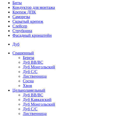
Биты
Кондуктор для монтажа
Крепеж ДПК
Саморезы
Скрытый крепеж
Слейсер
Струбцина
Фасадный кронштейн
Дуб
Сращенный
Береза
Дуб ВВ/ВС
Дуб Монгольский
Дуб С/С
Лиственница
Сосна
Хвоя
Цельноламельный
Дуб ВВ/ВС
Дуб Кавказский
Дуб Монгольский
Дуб С/С
Лиственница