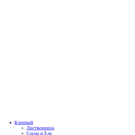
Клееный
Лиственница
Сосна и Ель