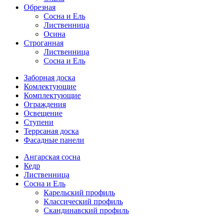
Обрезная
Cосна и Ель
Лиственница
Осина
Строганная
Лиственница
Сосна и Ель
Заборная доска
Комлектующие
Комплектующие
Ограждения
Освещение
Ступени
Террсаная доска
Фасадные панели
Ангарская сосна
Кедр
Лиственница
Сосна и Ель
Карельский профиль
Классический профиль
Скандинавский профиль