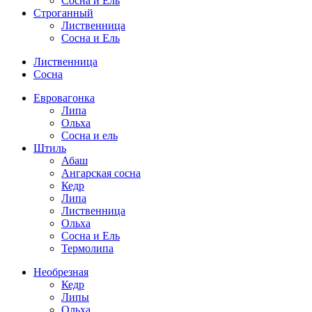
Сосна и Ель
Строганный
Лиственница
Сосна и Ель
Лиственница
Сосна
Евровагонка
Липа
Ольха
Сосна и ель
Штиль
Абаш
Ангарская сосна
Кедр
Липа
Лиственница
Ольха
Сосна и Ель
Термолипа
Необрезная
Кедр
Липы
Ольха