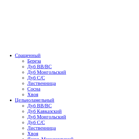
Сращенный
Береза
Дуб ВВ/ВС
Дуб Монгольский
Дуб С/С
Лиственница
Сосна
Хвоя
Цельноламельный
Дуб ВВ/ВС
Дуб Кавказский
Дуб Монгольский
Дуб С/С
Лиственница
Хвоя