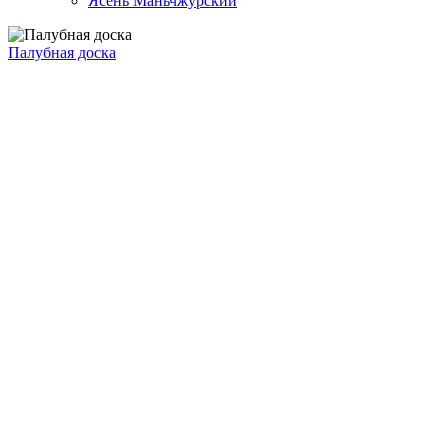
Ясень Маньчжурский
Палубная доска