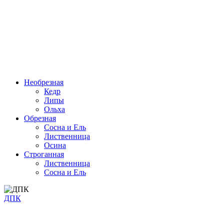
Необрезная
Кедр
Липы
Ольха
Обрезная
Cосна и Ель
Лиственница
Осина
Строганная
Лиственница
Сосна и Ель
ДПК