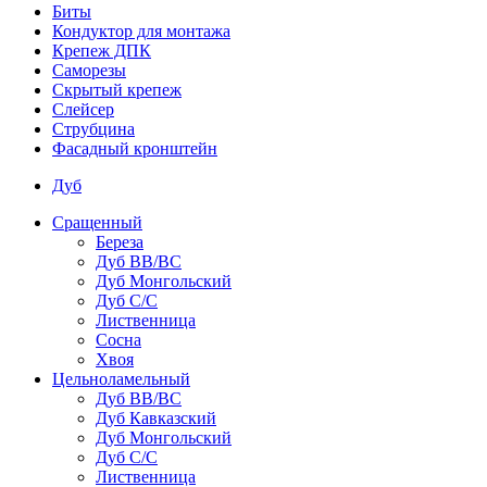
Биты
Кондуктор для монтажа
Крепеж ДПК
Саморезы
Скрытый крепеж
Слейсер
Струбцина
Фасадный кронштейн
Дуб
Сращенный
Береза
Дуб ВВ/ВС
Дуб Монгольский
Дуб С/С
Лиственница
Сосна
Хвоя
Цельноламельный
Дуб ВВ/ВС
Дуб Кавказский
Дуб Монгольский
Дуб С/С
Лиственница