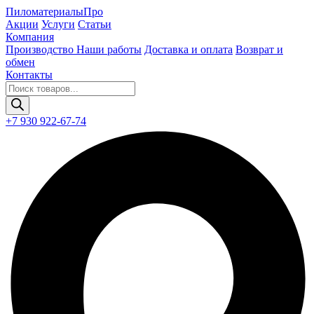
Пиломатериалы
Про
Акции
Услуги
Статьи
Компания
Производство
Наши работы
Доставка и оплата
Возврат и
обмен
Контакты
Поиск
товаров
+7 930 922-67-74