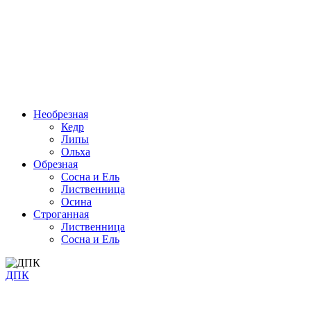
Необрезная
Кедр
Липы
Ольха
Обрезная
Cосна и Ель
Лиственница
Осина
Строганная
Лиственница
Сосна и Ель
ДПК