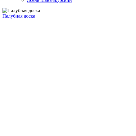
Ясень Маньчжурский
Палубная доска