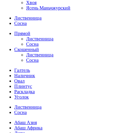
Хвоя
Ясень Маньчжурский
Лиственница
Сосна
Прямой
Лиственница
Сосна
Скошенный
Лиственница
Сосна
Галтель
Наличник
Овал
Плинтус
Раскладка
Уголок
Лиственница
Сосна
Абаш Азия
Абаш Африка