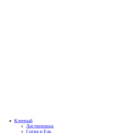
Клееный
Лиственница
Сосна и Ель