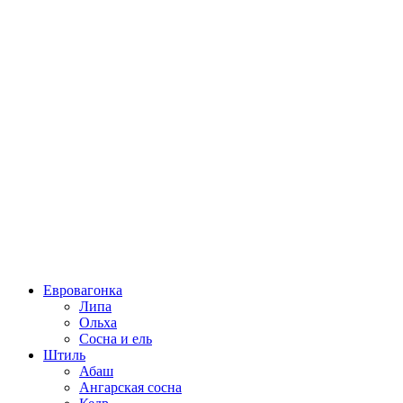
Евровагонка
Липа
Ольха
Сосна и ель
Штиль
Абаш
Ангарская сосна