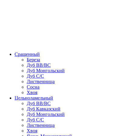
Сращенный
Береза
Дуб ВВ/ВС
Дуб Монгольский
Дуб С/С
Лиственница
Сосна
Хвоя
Цельноламельный
Дуб ВВ/ВС
Дуб Кавказский
Дуб Монгольский
Дуб С/С
Лиственница
Хвоя