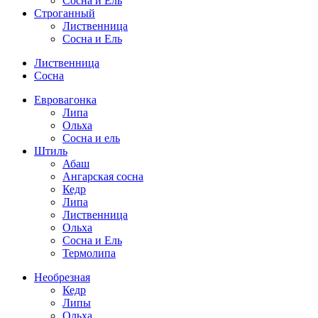
Сосна и Ель
Строганный
Лиственница
Сосна и Ель
Лиственница
Сосна
Евровагонка
Липа
Ольха
Сосна и ель
Штиль
Абаш
Ангарская сосна
Кедр
Липа
Лиственница
Ольха
Сосна и Ель
Термолипа
Необрезная
Кедр
Липы
Ольха