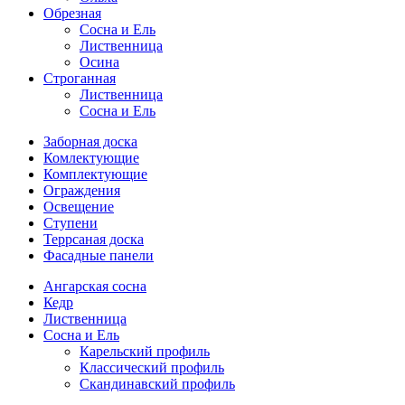
Обрезная
Cосна и Ель
Лиственница
Осина
Строганная
Лиственница
Сосна и Ель
Заборная доска
Комлектующие
Комплектующие
Ограждения
Освещение
Ступени
Террсаная доска
Фасадные панели
Ангарская сосна
Кедр
Лиственница
Сосна и Ель
Карельский профиль
Классический профиль
Скандинавский профиль