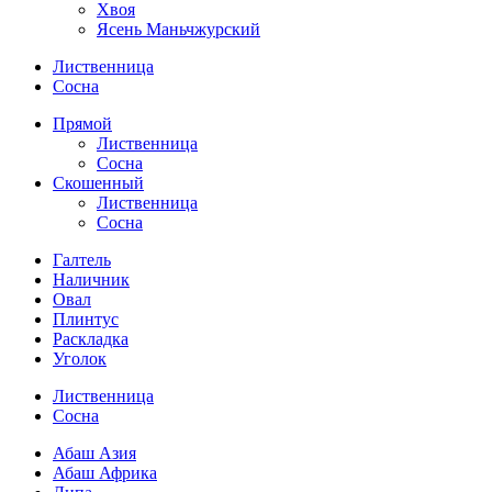
Хвоя
Ясень Маньчжурский
Лиственница
Сосна
Прямой
Лиственница
Сосна
Скошенный
Лиственница
Сосна
Галтель
Наличник
Овал
Плинтус
Раскладка
Уголок
Лиственница
Сосна
Абаш Азия
Абаш Африка