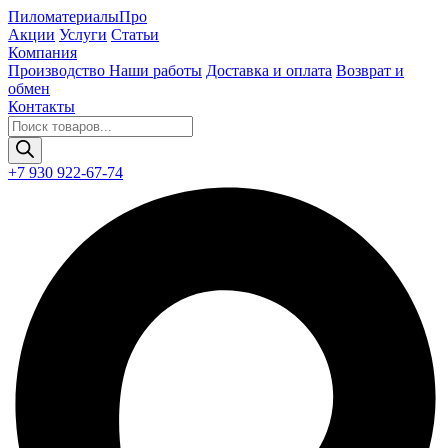
Пиломатериалы
Про
Акции
Услуги
Статьи
Компания
Производство
Наши работы
Доставка и оплата
Возврат и
обмен
Контакты
Поиск
товаров
+7 930 922-67-74