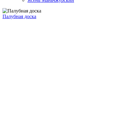
Ясень Маньчжурский
Палубная доска