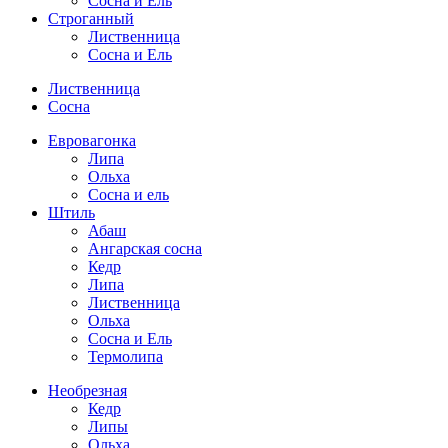
Сосна и Ель
Строганный
Лиственница
Сосна и Ель
Лиственница
Сосна
Евровагонка
Липа
Ольха
Сосна и ель
Штиль
Абаш
Ангарская сосна
Кедр
Липа
Лиственница
Ольха
Сосна и Ель
Термолипа
Необрезная
Кедр
Липы
Ольха