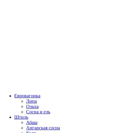
Евровагонка
Липа
Ольха
Сосна и ель
Штиль
Абаш
Ангарская сосна