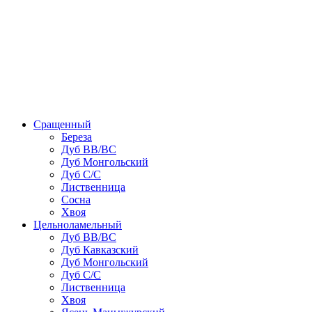
Сращенный
Береза
Дуб ВВ/ВС
Дуб Монгольский
Дуб С/С
Лиственница
Сосна
Хвоя
Цельноламельный
Дуб ВВ/ВС
Дуб Кавказский
Дуб Монгольский
Дуб С/С
Лиственница
Хвоя