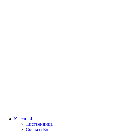
Клееный
Лиственница
Сосна и Ель