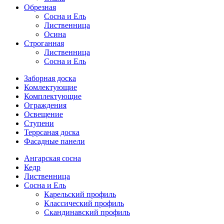
Обрезная
Cосна и Ель
Лиственница
Осина
Строганная
Лиственница
Сосна и Ель
Заборная доска
Комлектующие
Комплектующие
Ограждения
Освещение
Ступени
Террсаная доска
Фасадные панели
Ангарская сосна
Кедр
Лиственница
Сосна и Ель
Карельский профиль
Классический профиль
Скандинавский профиль