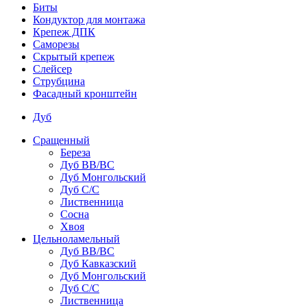
Биты
Кондуктор для монтажа
Крепеж ДПК
Саморезы
Скрытый крепеж
Слейсер
Струбцина
Фасадный кронштейн
Дуб
Сращенный
Береза
Дуб ВВ/ВС
Дуб Монгольский
Дуб С/С
Лиственница
Сосна
Хвоя
Цельноламельный
Дуб ВВ/ВС
Дуб Кавказский
Дуб Монгольский
Дуб С/С
Лиственница