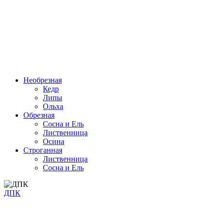
Необрезная
Кедр
Липы
Ольха
Обрезная
Cосна и Ель
Лиственница
Осина
Строганная
Лиственница
Сосна и Ель
ДПК