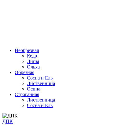
Необрезная
Кедр
Липы
Ольха
Обрезная
Cосна и Ель
Лиственница
Осина
Строганная
Лиственница
Сосна и Ель
ДПК