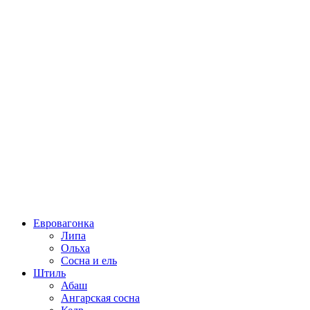
Евровагонка
Липа
Ольха
Сосна и ель
Штиль
Абаш
Ангарская сосна