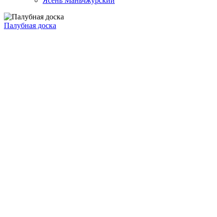
Ясень Маньчжурский
Палубная доска