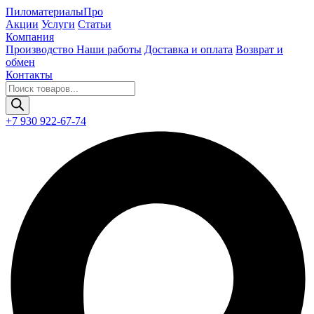
Пиломатериалы
Про
Акции
Услуги
Статьи
Компания
Производство
Наши работы
Доставка и оплата
Возврат и
обмен
Контакты
Поиск
товаров
+7 930 922-67-74