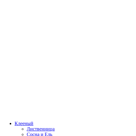
Клееный
Лиственница
Сосна и Ель