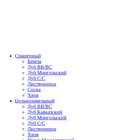
Сращенный
Береза
Дуб ВВ/ВС
Дуб Монгольский
Дуб С/С
Лиственница
Сосна
Хвоя
Цельноламельный
Дуб ВВ/ВС
Дуб Кавказский
Дуб Монгольский
Дуб С/С
Лиственница
Хвоя