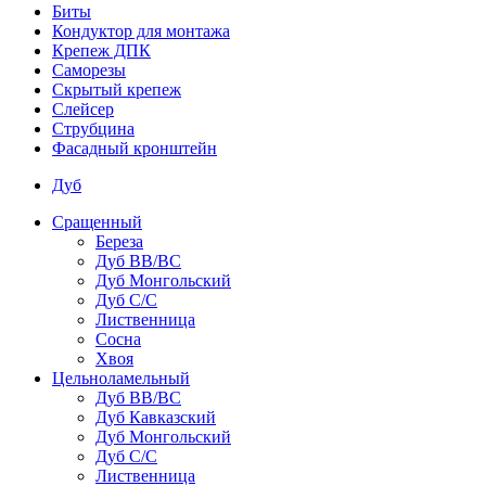
Биты
Кондуктор для монтажа
Крепеж ДПК
Саморезы
Скрытый крепеж
Слейсер
Струбцина
Фасадный кронштейн
Дуб
Сращенный
Береза
Дуб ВВ/ВС
Дуб Монгольский
Дуб С/С
Лиственница
Сосна
Хвоя
Цельноламельный
Дуб ВВ/ВС
Дуб Кавказский
Дуб Монгольский
Дуб С/С
Лиственница