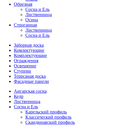
Обрезная
Cосна и Ель
Лиственница
Осина
Строганная
Лиственница
Сосна и Ель
Заборная доска
Комлектующие
Комплектующие
Ограждения
Освещение
Ступени
Террсаная доска
Фасадные панели
Ангарская сосна
Кедр
Лиственница
Сосна и Ель
Карельский профиль
Классический профиль
Скандинавский профиль