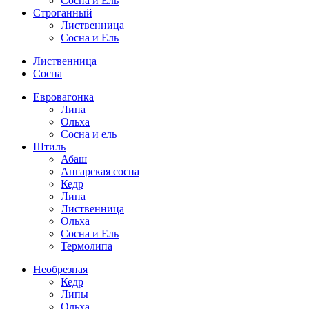
Сосна и Ель
Строганный
Лиственница
Сосна и Ель
Лиственница
Сосна
Евровагонка
Липа
Ольха
Сосна и ель
Штиль
Абаш
Ангарская сосна
Кедр
Липа
Лиственница
Ольха
Сосна и Ель
Термолипа
Необрезная
Кедр
Липы
Ольха