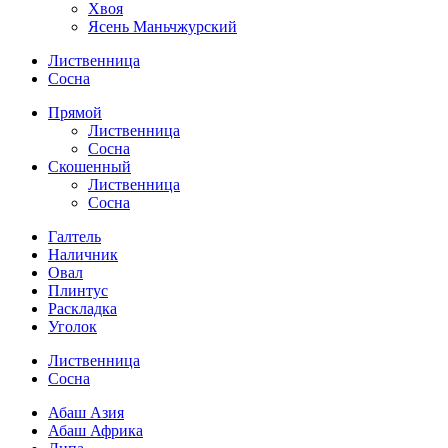
Хвоя
Ясень Маньчжурский
Лиственница
Сосна
Прямой
Лиственница
Сосна
Скошенный
Лиственница
Сосна
Галтель
Наличник
Овал
Плинтус
Раскладка
Уголок
Лиственница
Сосна
Абаш Азия
Абаш Африка