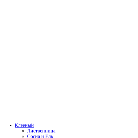
Клееный
Лиственница
Сосна и Ель