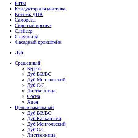
Биты
Кондуктор для монтажа
Крепеж ДПК
Саморезы
Скрытый крепеж
Слейсер
Струбцина
Фасадный кронштейн
Дуб
Сращенный
Береза
Дуб ВВ/ВС
Дуб Монгольский
Дуб С/С
Лиственница
Сосна
Хвоя
Цельноламельный
Дуб ВВ/ВС
Дуб Кавказский
Дуб Монгольский
Дуб С/С
Лиственница