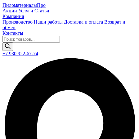
Пиломатериалы
Про
Акции
Услуги
Статьи
Компания
Производство
Наши работы
Доставка и оплата
Возврат и
обмен
Контакты
Поиск
товаров
+7 930 922-67-74