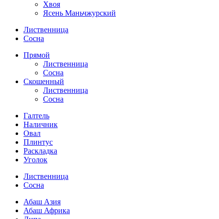
Хвоя
Ясень Маньчжурский
Лиственница
Сосна
Прямой
Лиственница
Сосна
Скошенный
Лиственница
Сосна
Галтель
Наличник
Овал
Плинтус
Раскладка
Уголок
Лиственница
Сосна
Абаш Азия
Абаш Африка