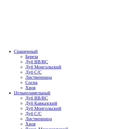
Сращенный
Береза
Дуб ВВ/ВС
Дуб Монгольский
Дуб С/С
Лиственница
Сосна
Хвоя
Цельноламельный
Дуб ВВ/ВС
Дуб Кавказский
Дуб Монгольский
Дуб С/С
Лиственница
Хвоя