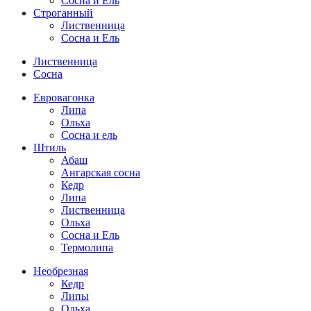
Сосна и Ель
Строганный
Лиственница
Сосна и Ель
Лиственница
Сосна
Евровагонка
Липа
Ольха
Сосна и ель
Штиль
Абаш
Ангарская сосна
Кедр
Липа
Лиственница
Ольха
Сосна и Ель
Термолипа
Необрезная
Кедр
Липы
Ольха