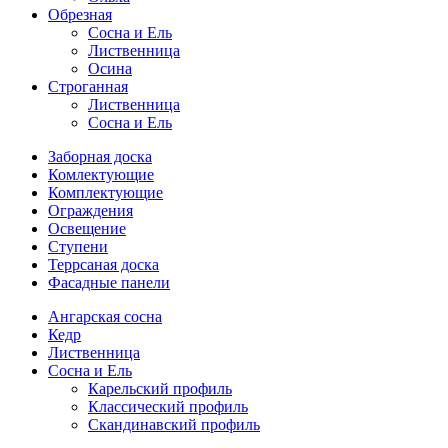
Обрезная
Cосна и Ель
Лиственница
Осина
Строганная
Лиственница
Сосна и Ель
Заборная доска
Комлектующие
Комплектующие
Ограждения
Освещение
Ступени
Террсаная доска
Фасадные панели
Ангарская сосна
Кедр
Лиственница
Сосна и Ель
Карельский профиль
Классический профиль
Скандинавский профиль