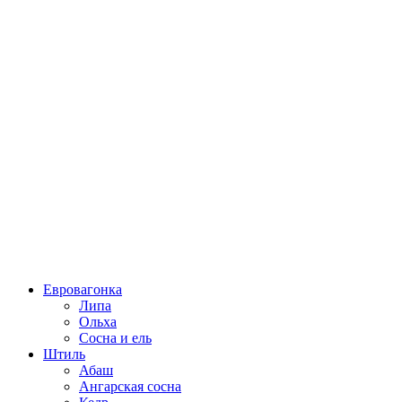
Евровагонка
Липа
Ольха
Сосна и ель
Штиль
Абаш
Ангарская сосна