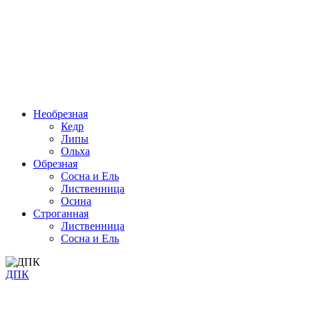
Необрезная
Кедр
Липы
Ольха
Обрезная
Cосна и Ель
Лиственница
Осина
Строганная
Лиственница
Сосна и Ель
ДПК