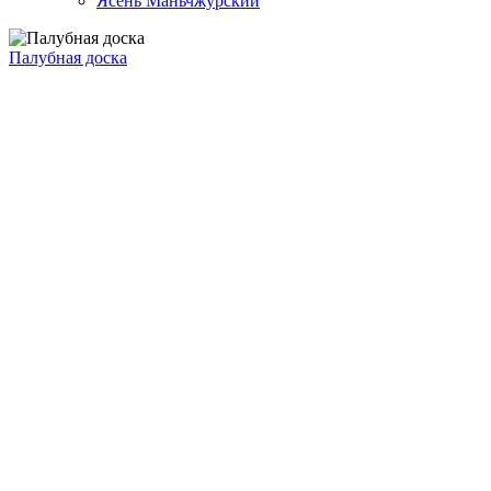
Ясень Маньчжурский
Палубная доска