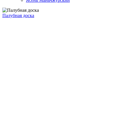
Ясень Маньчжурский
Палубная доска