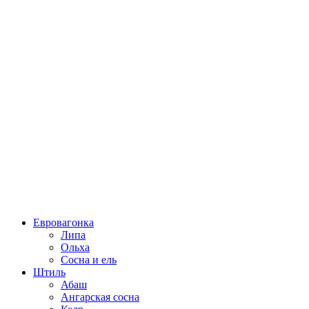
Евровагонка
Липа
Ольха
Сосна и ель
Штиль
Абаш
Ангарская сосна