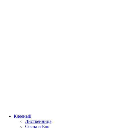
Клееный
Лиственница
Сосна и Ель