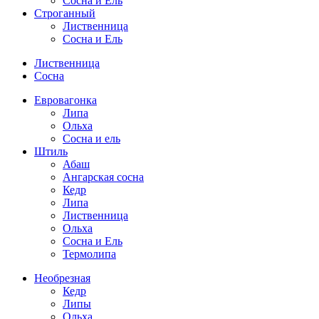
Сосна и Ель
Строганный
Лиственница
Сосна и Ель
Лиственница
Сосна
Евровагонка
Липа
Ольха
Сосна и ель
Штиль
Абаш
Ангарская сосна
Кедр
Липа
Лиственница
Ольха
Сосна и Ель
Термолипа
Необрезная
Кедр
Липы
Ольха