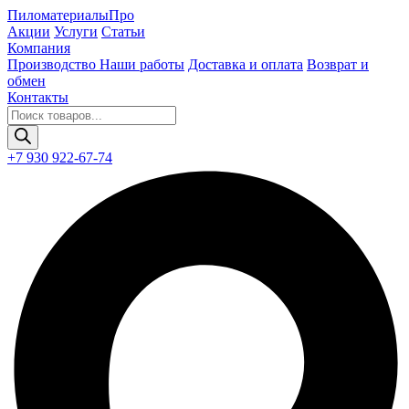
Пиломатериалы
Про
Акции
Услуги
Статьи
Компания
Производство
Наши работы
Доставка и оплата
Возврат и
обмен
Контакты
Поиск
товаров
+7 930 922-67-74