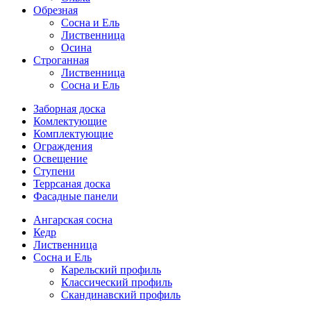
Обрезная
Cосна и Ель
Лиственница
Осина
Строганная
Лиственница
Сосна и Ель
Заборная доска
Комлектующие
Комплектующие
Ограждения
Освещение
Ступени
Террсаная доска
Фасадные панели
Ангарская сосна
Кедр
Лиственница
Сосна и Ель
Карельский профиль
Классический профиль
Скандинавский профиль