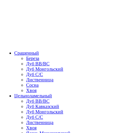
Сращенный
Береза
Дуб ВВ/ВС
Дуб Монгольский
Дуб С/С
Лиственница
Сосна
Хвоя
Цельноламельный
Дуб ВВ/ВС
Дуб Кавказский
Дуб Монгольский
Дуб С/С
Лиственница
Хвоя