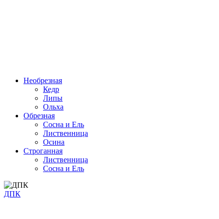
Необрезная
Кедр
Липы
Ольха
Обрезная
Cосна и Ель
Лиственница
Осина
Строганная
Лиственница
Сосна и Ель
ДПК