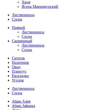
Хвоя
Ясень Маньчжурский
Лиственница
Сосна
Прямой
Лиственница
Сосна
Скошенный
Лиственница
Сосна
Галтель
Наличник
Овал
Плинтус
Раскладка
Уголок
Лиственница
Сосна
Абаш Азия
Абаш Африка