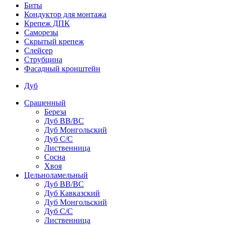
Биты
Кондуктор для монтажа
Крепеж ДПК
Саморезы
Скрытый крепеж
Слейсер
Струбцина
Фасадный кронштейн
Дуб
Сращенный
Береза
Дуб ВВ/ВС
Дуб Монгольский
Дуб С/С
Лиственница
Сосна
Хвоя
Цельноламельный
Дуб ВВ/ВС
Дуб Кавказский
Дуб Монгольский
Дуб С/С
Лиственница