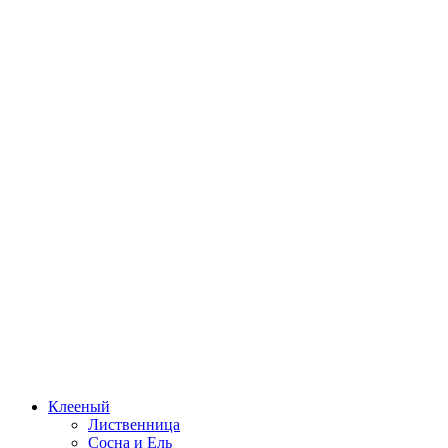
Клееный
Лиственница
Сосна и Ель