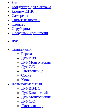
Биты
Кондуктор для монтажа
Крепеж ДПК
Саморезы
Скрытый крепеж
Слейсер
Струбцина
Фасадный кронштейн
Дуб
Сращенный
Береза
Дуб ВВ/ВС
Дуб Монгольский
Дуб С/С
Лиственница
Сосна
Хвоя
Цельноламельный
Дуб ВВ/ВС
Дуб Кавказский
Дуб Монгольский
Дуб С/С
Лиственница