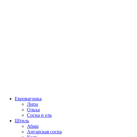
Евровагонка
Липа
Ольха
Сосна и ель
Штиль
Абаш
Ангарская сосна