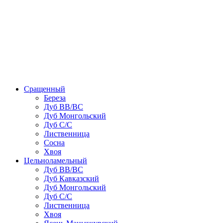
Сращенный
Береза
Дуб ВВ/ВС
Дуб Монгольский
Дуб С/С
Лиственница
Сосна
Хвоя
Цельноламельный
Дуб ВВ/ВС
Дуб Кавказский
Дуб Монгольский
Дуб С/С
Лиственница
Хвоя