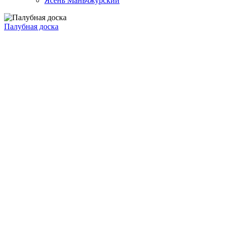
Ясень Маньчжурский
Палубная доска