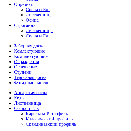
Обрезная
Cосна и Ель
Лиственница
Осина
Строганная
Лиственница
Сосна и Ель
Заборная доска
Комлектующие
Комплектующие
Ограждения
Освещение
Ступени
Террсаная доска
Фасадные панели
Ангарская сосна
Кедр
Лиственница
Сосна и Ель
Карельский профиль
Классический профиль
Скандинавский профиль