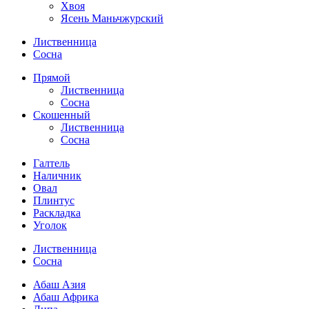
Хвоя
Ясень Маньчжурский
Лиственница
Сосна
Прямой
Лиственница
Сосна
Скошенный
Лиственница
Сосна
Галтель
Наличник
Овал
Плинтус
Раскладка
Уголок
Лиственница
Сосна
Абаш Азия
Абаш Африка