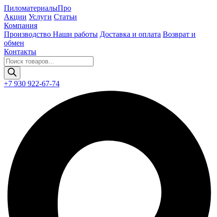
Пиломатериалы
Про
Акции
Услуги
Статьи
Компания
Производство
Наши работы
Доставка и оплата
Возврат и
обмен
Контакты
Поиск
товаров
+7 930 922-67-74