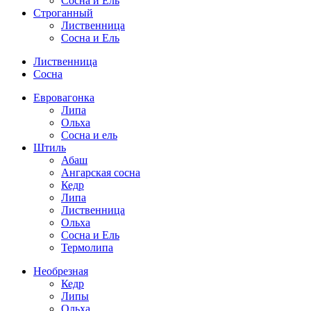
Сосна и Ель
Строганный
Лиственница
Сосна и Ель
Лиственница
Сосна
Евровагонка
Липа
Ольха
Сосна и ель
Штиль
Абаш
Ангарская сосна
Кедр
Липа
Лиственница
Ольха
Сосна и Ель
Термолипа
Необрезная
Кедр
Липы
Ольха