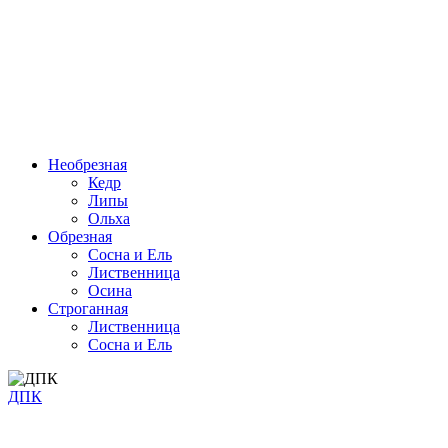
Необрезная
Кедр
Липы
Ольха
Обрезная
Cосна и Ель
Лиственница
Осина
Строганная
Лиственница
Сосна и Ель
ДПК