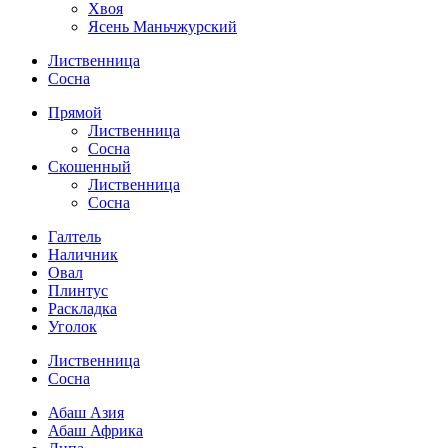
Хвоя
Ясень Маньчжурский
Лиственница
Сосна
Прямой
Лиственница
Сосна
Скошенный
Лиственница
Сосна
Галтель
Наличник
Овал
Плинтус
Раскладка
Уголок
Лиственница
Сосна
Абаш Азия
Абаш Африка