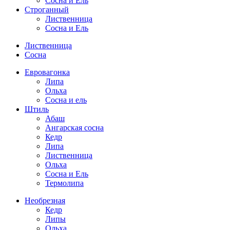
Сосна и Ель
Строганный
Лиственница
Сосна и Ель
Лиственница
Сосна
Евровагонка
Липа
Ольха
Сосна и ель
Штиль
Абаш
Ангарская сосна
Кедр
Липа
Лиственница
Ольха
Сосна и Ель
Термолипа
Необрезная
Кедр
Липы
Ольха