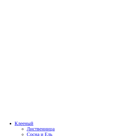
Клееный
Лиственница
Сосна и Ель