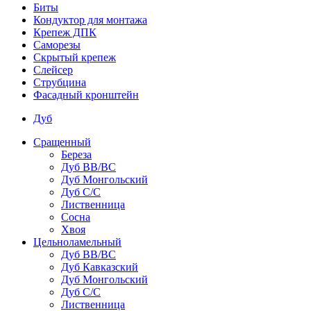
Биты
Кондуктор для монтажа
Крепеж ДПК
Саморезы
Скрытый крепеж
Слейсер
Струбцина
Фасадный кронштейн
Дуб
Сращенный
Береза
Дуб ВВ/ВС
Дуб Монгольский
Дуб С/С
Лиственница
Сосна
Хвоя
Цельноламельный
Дуб ВВ/ВС
Дуб Кавказский
Дуб Монгольский
Дуб С/С
Лиственница