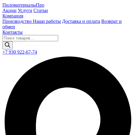
Пиломатериалы
Про
Акции
Услуги
Статьи
Компания
Производство
Наши работы
Доставка и оплата
Возврат и
обмен
Контакты
Поиск
товаров
+7 930 922-67-74