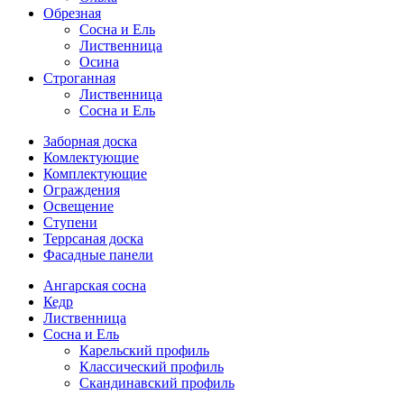
Обрезная
Cосна и Ель
Лиственница
Осина
Строганная
Лиственница
Сосна и Ель
Заборная доска
Комлектующие
Комплектующие
Ограждения
Освещение
Ступени
Террсаная доска
Фасадные панели
Ангарская сосна
Кедр
Лиственница
Сосна и Ель
Карельский профиль
Классический профиль
Скандинавский профиль