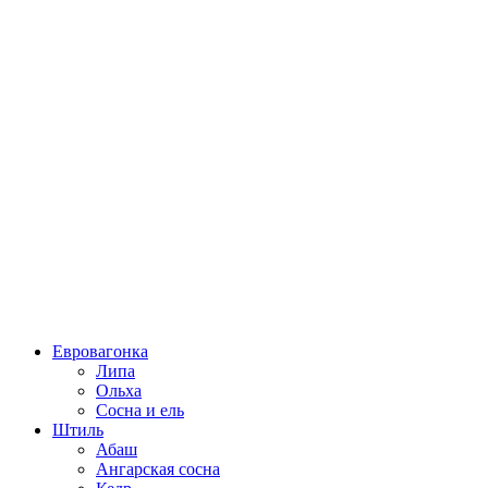
Евровагонка
Липа
Ольха
Сосна и ель
Штиль
Абаш
Ангарская сосна