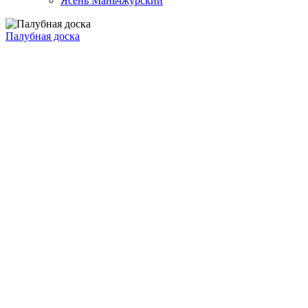
Ясень Маньчжурский
Палубная доска