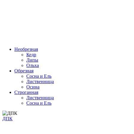
Необрезная
Кедр
Липы
Ольха
Обрезная
Cосна и Ель
Лиственница
Осина
Строганная
Лиственница
Сосна и Ель
ДПК