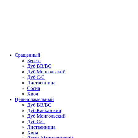
Сращенный
Береза
Дуб ВВ/ВС
Дуб Монгольский
Дуб С/С
Лиственница
Сосна
Хвоя
Цельноламельный
Дуб ВВ/ВС
Дуб Кавказский
Дуб Монгольский
Дуб С/С
Лиственница
Хвоя