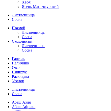
Хвоя
Ясень Маньчжурский
Лиственница
Сосна
Прямой
Лиственница
Сосна
Скошенный
Лиственница
Сосна
Галтель
Наличник
Овал
Плинтус
Раскладка
Уголок
Лиственница
Сосна
Абаш Азия
Абаш Африка