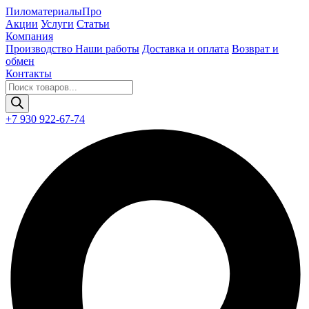
Пиломатериалы
Про
Акции
Услуги
Статьи
Компания
Производство
Наши работы
Доставка и оплата
Возврат и
обмен
Контакты
Поиск
товаров
+7 930 922-67-74