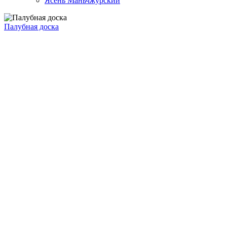
Ясень Маньчжурский
Палубная доска