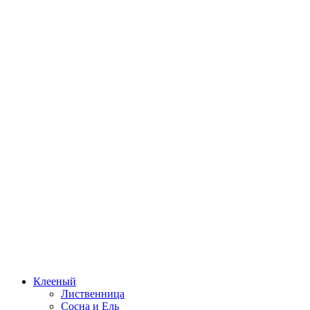
Клееный
Лиственница
Сосна и Ель