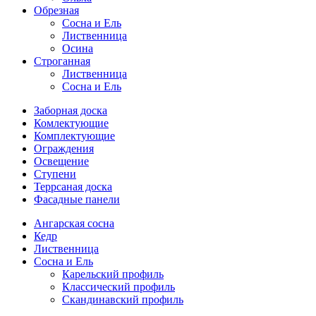
Обрезная
Cосна и Ель
Лиственница
Осина
Строганная
Лиственница
Сосна и Ель
Заборная доска
Комлектующие
Комплектующие
Ограждения
Освещение
Ступени
Террсаная доска
Фасадные панели
Ангарская сосна
Кедр
Лиственница
Сосна и Ель
Карельский профиль
Классический профиль
Скандинавский профиль