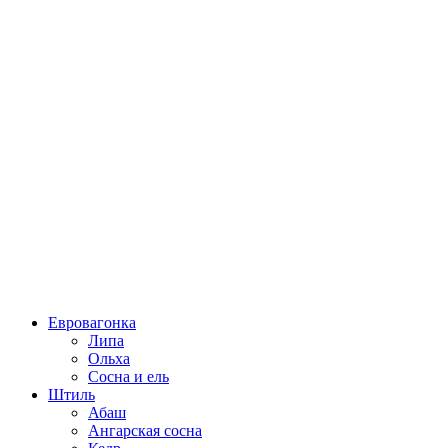
Евровагонка
Липа
Ольха
Сосна и ель
Штиль
Абаш
Ангарская сосна