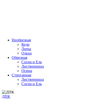
Необрезная
Кедр
Липы
Ольха
Обрезная
Cосна и Ель
Лиственница
Осина
Строганная
Лиственница
Сосна и Ель
ДПК