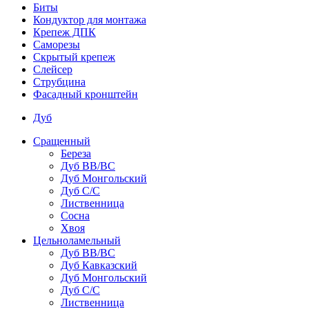
Биты
Кондуктор для монтажа
Крепеж ДПК
Саморезы
Скрытый крепеж
Слейсер
Струбцина
Фасадный кронштейн
Дуб
Сращенный
Береза
Дуб ВВ/ВС
Дуб Монгольский
Дуб С/С
Лиственница
Сосна
Хвоя
Цельноламельный
Дуб ВВ/ВС
Дуб Кавказский
Дуб Монгольский
Дуб С/С
Лиственница