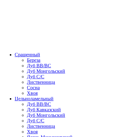
Сращенный
Береза
Дуб ВВ/ВС
Дуб Монгольский
Дуб С/С
Лиственница
Сосна
Хвоя
Цельноламельный
Дуб ВВ/ВС
Дуб Кавказский
Дуб Монгольский
Дуб С/С
Лиственница
Хвоя