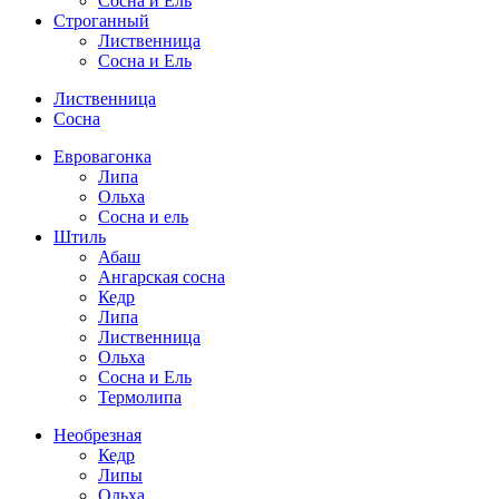
Сосна и Ель
Строганный
Лиственница
Сосна и Ель
Лиственница
Сосна
Евровагонка
Липа
Ольха
Сосна и ель
Штиль
Абаш
Ангарская сосна
Кедр
Липа
Лиственница
Ольха
Сосна и Ель
Термолипа
Необрезная
Кедр
Липы
Ольха