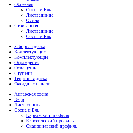
Обрезная
Cосна и Ель
Лиственница
Осина
Строганная
Лиственница
Сосна и Ель
Заборная доска
Комлектующие
Комплектующие
Ограждения
Освещение
Ступени
Террсаная доска
Фасадные панели
Ангарская сосна
Кедр
Лиственница
Сосна и Ель
Карельский профиль
Классический профиль
Скандинавский профиль