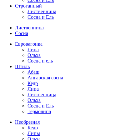
Сосна и Ель
Строганный
Лиственница
Сосна и Ель
Лиственница
Сосна
Евровагонка
Липа
Ольха
Сосна и ель
Штиль
Абаш
Ангарская сосна
Кедр
Липа
Лиственница
Ольха
Сосна и Ель
Термолипа
Необрезная
Кедр
Липы
Ольха