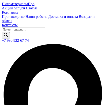
Пиломатериалы
Про
Акции
Услуги
Статьи
Компания
Производство
Наши работы
Доставка и оплата
Возврат и
обмен
Контакты
Поиск
товаров
+7 930 922-67-74