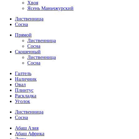
Хвоя
Ясень Маньчжурский
Лиственница
Сосна
Прямой
Лиственница
Сосна
Скошенный
Лиственница
Сосна
Галтель
Наличник
Овал
Плинтус
Раскладка
Уголок
Лиственница
Сосна
Абаш Азия
Абаш Африка