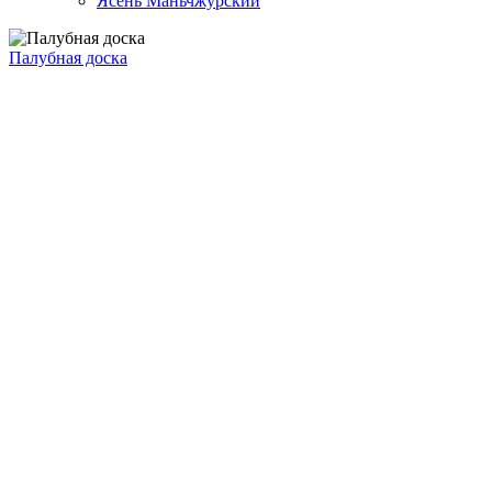
Ясень Маньчжурский
Палубная доска