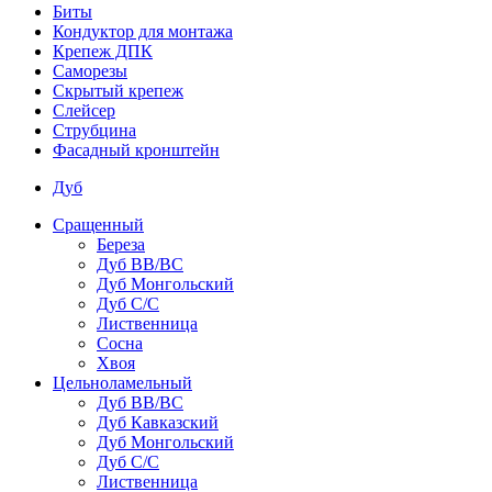
Биты
Кондуктор для монтажа
Крепеж ДПК
Саморезы
Скрытый крепеж
Слейсер
Струбцина
Фасадный кронштейн
Дуб
Сращенный
Береза
Дуб ВВ/ВС
Дуб Монгольский
Дуб С/С
Лиственница
Сосна
Хвоя
Цельноламельный
Дуб ВВ/ВС
Дуб Кавказский
Дуб Монгольский
Дуб С/С
Лиственница