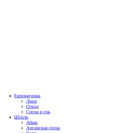
Евровагонка
Липа
Ольха
Сосна и ель
Штиль
Абаш
Ангарская сосна