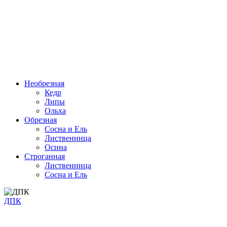
Необрезная
Кедр
Липы
Ольха
Обрезная
Cосна и Ель
Лиственница
Осина
Строганная
Лиственница
Сосна и Ель
ДПК