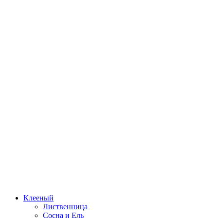
Клееный
Лиственница
Сосна и Ель