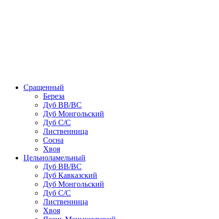
Сращенный
Береза
Дуб ВВ/ВС
Дуб Монгольский
Дуб С/С
Лиственница
Сосна
Хвоя
Цельноламельный
Дуб ВВ/ВС
Дуб Кавказский
Дуб Монгольский
Дуб С/С
Лиственница
Хвоя