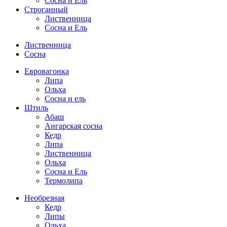
Сосна и Ель
Строганный
Лиственница
Сосна и Ель
Лиственница
Сосна
Евровагонка
Липа
Ольха
Сосна и ель
Штиль
Абаш
Ангарская сосна
Кедр
Липа
Лиственница
Ольха
Сосна и Ель
Термолипа
Необрезная
Кедр
Липы
Ольха