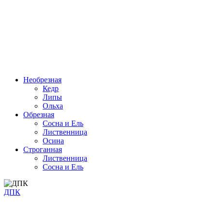
Необрезная
Кедр
Липы
Ольха
Обрезная
Cосна и Ель
Лиственница
Осина
Строганная
Лиственница
Сосна и Ель
ДПК