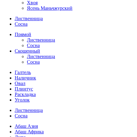
Хвоя
Ясень Маньчжурский
Лиственница
Сосна
Прямой
Лиственница
Сосна
Скошенный
Лиственница
Сосна
Галтель
Наличник
Овал
Плинтус
Раскладка
Уголок
Лиственница
Сосна
Абаш Азия
Абаш Африка