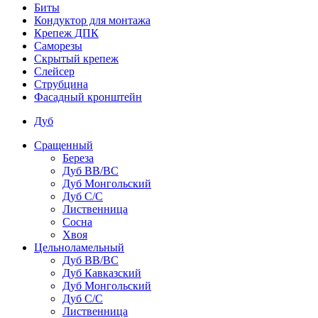
Биты
Кондуктор для монтажа
Крепеж ДПК
Саморезы
Скрытый крепеж
Слейсер
Струбцина
Фасадный кронштейн
Дуб
Сращенный
Береза
Дуб ВВ/ВС
Дуб Монгольский
Дуб С/С
Лиственница
Сосна
Хвоя
Цельноламельный
Дуб ВВ/ВС
Дуб Кавказский
Дуб Монгольский
Дуб С/С
Лиственница