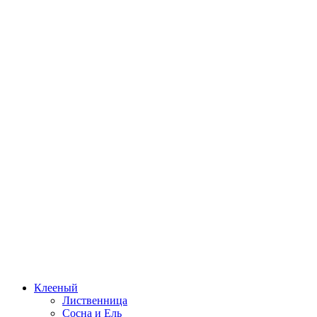
Клееный
Лиственница
Сосна и Ель