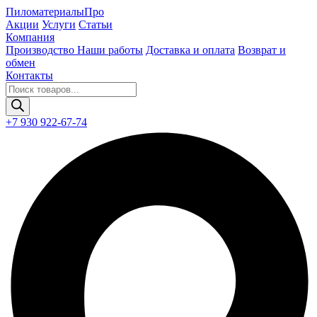
Пиломатериалы
Про
Акции
Услуги
Статьи
Компания
Производство
Наши работы
Доставка и оплата
Возврат и
обмен
Контакты
Поиск
товаров
+7 930 922-67-74