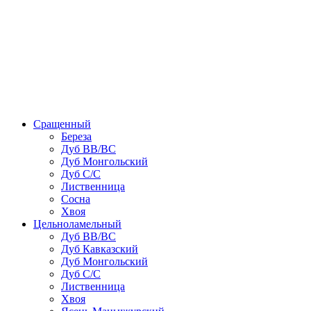
Сращенный
Береза
Дуб ВВ/ВС
Дуб Монгольский
Дуб С/С
Лиственница
Сосна
Хвоя
Цельноламельный
Дуб ВВ/ВС
Дуб Кавказский
Дуб Монгольский
Дуб С/С
Лиственница
Хвоя