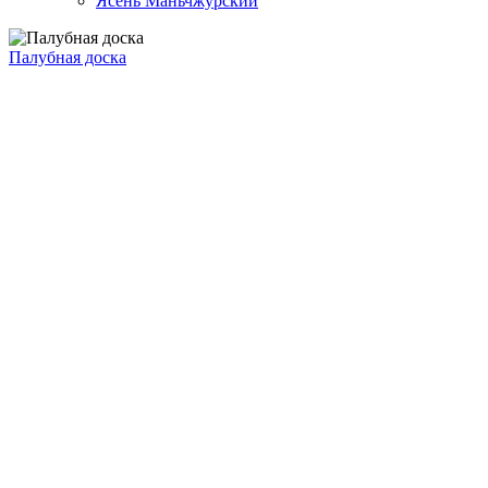
Ясень Маньчжурский
Палубная доска