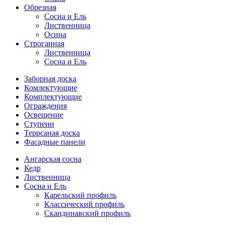
Обрезная
Cосна и Ель
Лиственница
Осина
Строганная
Лиственница
Сосна и Ель
Заборная доска
Комлектующие
Комплектующие
Ограждения
Освещение
Ступени
Террсаная доска
Фасадные панели
Ангарская сосна
Кедр
Лиственница
Сосна и Ель
Карельский профиль
Классический профиль
Скандинавский профиль