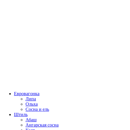
Евровагонка
Липа
Ольха
Сосна и ель
Штиль
Абаш
Ангарская сосна