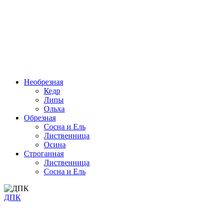
Необрезная
Кедр
Липы
Ольха
Обрезная
Cосна и Ель
Лиственница
Осина
Строганная
Лиственница
Сосна и Ель
ДПК