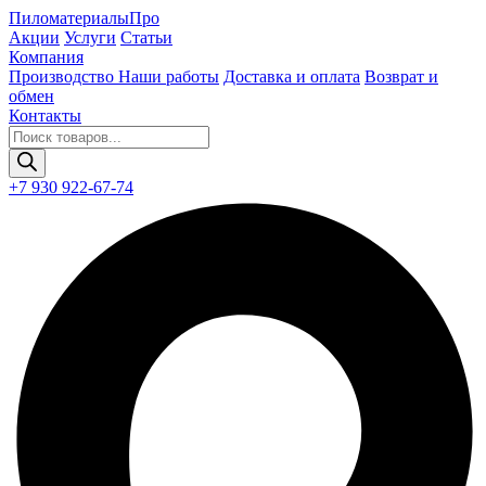
Пиломатериалы
Про
Акции
Услуги
Статьи
Компания
Производство
Наши работы
Доставка и оплата
Возврат и
обмен
Контакты
Поиск
товаров
+7 930 922-67-74