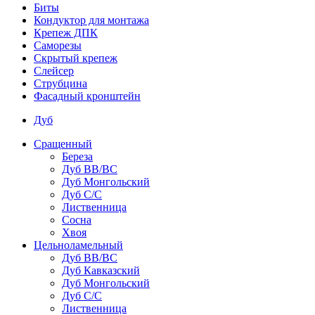
Биты
Кондуктор для монтажа
Крепеж ДПК
Саморезы
Скрытый крепеж
Слейсер
Струбцина
Фасадный кронштейн
Дуб
Сращенный
Береза
Дуб ВВ/ВС
Дуб Монгольский
Дуб С/С
Лиственница
Сосна
Хвоя
Цельноламельный
Дуб ВВ/ВС
Дуб Кавказский
Дуб Монгольский
Дуб С/С
Лиственница