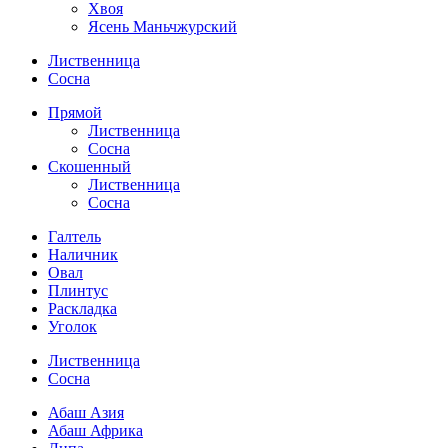
Хвоя
Ясень Маньчжурский
Лиственница
Сосна
Прямой
Лиственница
Сосна
Скошенный
Лиственница
Сосна
Галтель
Наличник
Овал
Плинтус
Раскладка
Уголок
Лиственница
Сосна
Абаш Азия
Абаш Африка