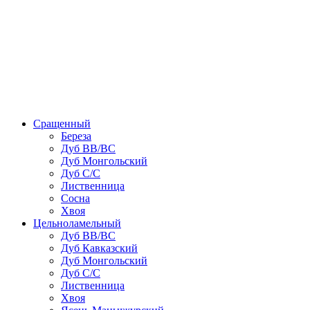
Сращенный
Береза
Дуб ВВ/ВС
Дуб Монгольский
Дуб С/С
Лиственница
Сосна
Хвоя
Цельноламельный
Дуб ВВ/ВС
Дуб Кавказский
Дуб Монгольский
Дуб С/С
Лиственница
Хвоя