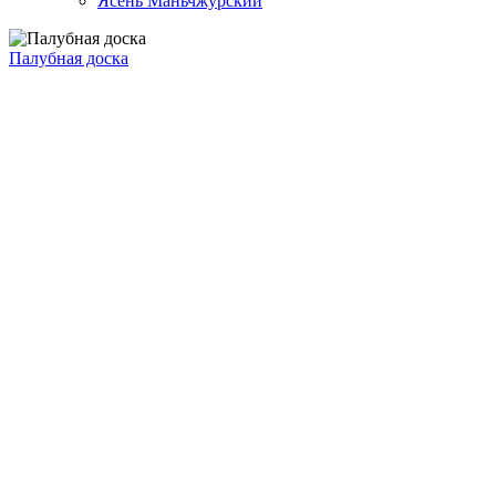
Ясень Маньчжурский
Палубная доска