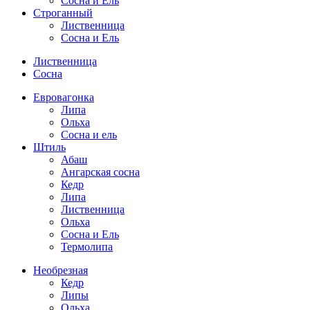
Сосна и Ель
Строганный
Лиственница
Сосна и Ель
Лиственница
Сосна
Евровагонка
Липа
Ольха
Сосна и ель
Штиль
Абаш
Ангарская сосна
Кедр
Липа
Лиственница
Ольха
Сосна и Ель
Термолипа
Необрезная
Кедр
Липы
Ольха