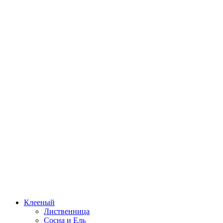
Клееный
Лиственница
Сосна и Ель