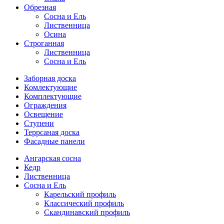
Обрезная
Cосна и Ель
Лиственница
Осина
Строганная
Лиственница
Сосна и Ель
Заборная доска
Комлектующие
Комплектующие
Ограждения
Освещение
Ступени
Террсаная доска
Фасадные панели
Ангарская сосна
Кедр
Лиственница
Сосна и Ель
Карельский профиль
Классический профиль
Скандинавский профиль