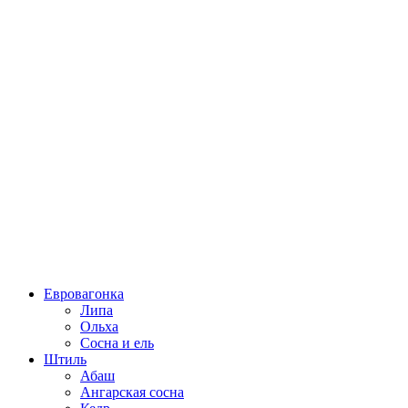
Евровагонка
Липа
Ольха
Сосна и ель
Штиль
Абаш
Ангарская сосна