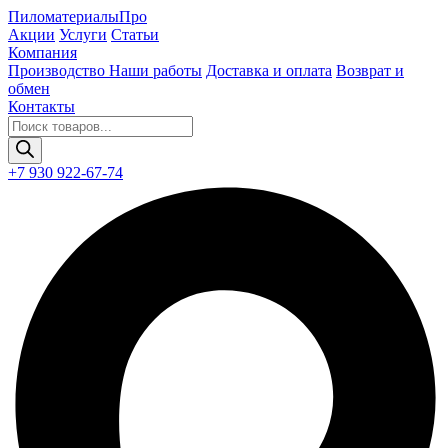
Пиломатериалы
Про
Акции
Услуги
Статьи
Компания
Производство
Наши работы
Доставка и оплата
Возврат и
обмен
Контакты
Поиск
товаров
+7 930 922-67-74