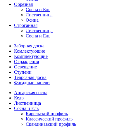
Обрезная
Cосна и Ель
Лиственница
Осина
Строганная
Лиственница
Сосна и Ель
Заборная доска
Комлектующие
Комплектующие
Ограждения
Освещение
Ступени
Террсаная доска
Фасадные панели
Ангарская сосна
Кедр
Лиственница
Сосна и Ель
Карельский профиль
Классический профиль
Скандинавский профиль