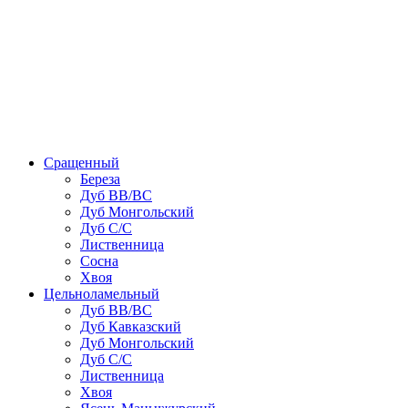
Сращенный
Береза
Дуб ВВ/ВС
Дуб Монгольский
Дуб С/С
Лиственница
Сосна
Хвоя
Цельноламельный
Дуб ВВ/ВС
Дуб Кавказский
Дуб Монгольский
Дуб С/С
Лиственница
Хвоя