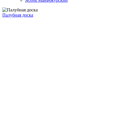
Ясень Маньчжурский
Палубная доска