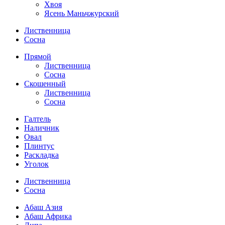
Хвоя
Ясень Маньчжурский
Лиственница
Сосна
Прямой
Лиственница
Сосна
Скошенный
Лиственница
Сосна
Галтель
Наличник
Овал
Плинтус
Раскладка
Уголок
Лиственница
Сосна
Абаш Азия
Абаш Африка