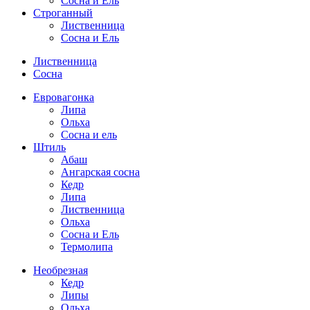
Сосна и Ель
Строганный
Лиственница
Сосна и Ель
Лиственница
Сосна
Евровагонка
Липа
Ольха
Сосна и ель
Штиль
Абаш
Ангарская сосна
Кедр
Липа
Лиственница
Ольха
Сосна и Ель
Термолипа
Необрезная
Кедр
Липы
Ольха