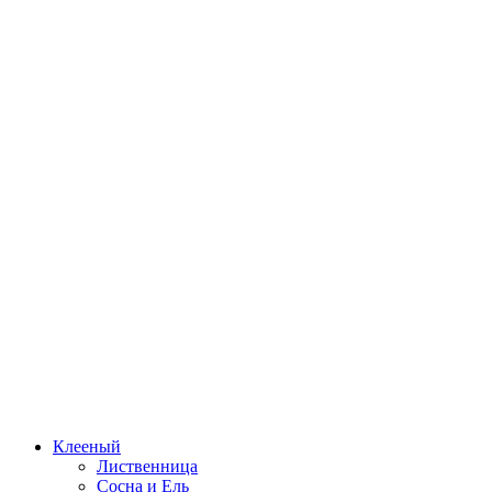
Клееный
Лиственница
Сосна и Ель