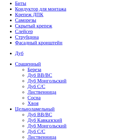
Биты
Кондуктор для монтажа
Крепеж ДПК
Саморезы
Скрытый крепеж
Слейсер
Струбцина
Фасадный кронштейн
Дуб
Сращенный
Береза
Дуб ВВ/ВС
Дуб Монгольский
Дуб С/С
Лиственница
Сосна
Хвоя
Цельноламельный
Дуб ВВ/ВС
Дуб Кавказский
Дуб Монгольский
Дуб С/С
Лиственница