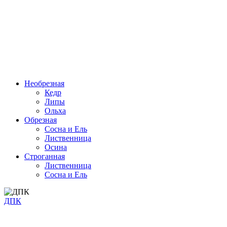
Необрезная
Кедр
Липы
Ольха
Обрезная
Cосна и Ель
Лиственница
Осина
Строганная
Лиственница
Сосна и Ель
ДПК