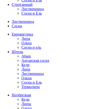
Сосна и Ель
Строганный
Лиственница
Сосна и Ель
Лиственница
Сосна
Евровагонка
Липа
Ольха
Сосна и ель
Штиль
Абаш
Ангарская сосна
Кедр
Липа
Лиственница
Ольха
Сосна и Ель
Термолипа
Необрезная
Кедр
Липы
Ольха