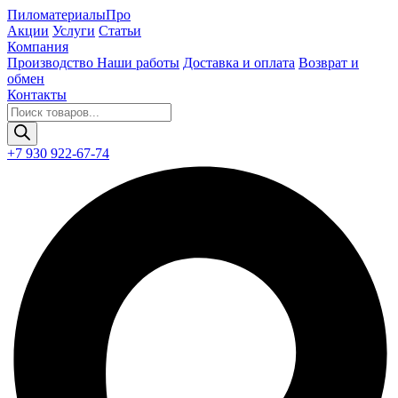
Пиломатериалы
Про
Акции
Услуги
Статьи
Компания
Производство
Наши работы
Доставка и оплата
Возврат и
обмен
Контакты
Поиск
товаров
+7 930 922-67-74