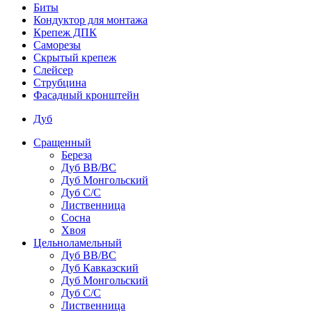
Биты
Кондуктор для монтажа
Крепеж ДПК
Саморезы
Скрытый крепеж
Слейсер
Струбцина
Фасадный кронштейн
Дуб
Сращенный
Береза
Дуб ВВ/ВС
Дуб Монгольский
Дуб С/С
Лиственница
Сосна
Хвоя
Цельноламельный
Дуб ВВ/ВС
Дуб Кавказский
Дуб Монгольский
Дуб С/С
Лиственница