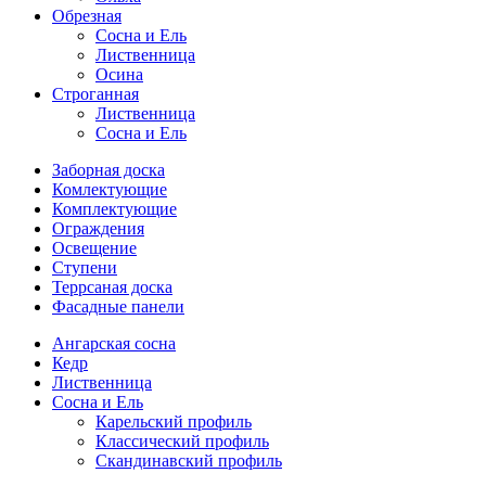
Обрезная
Cосна и Ель
Лиственница
Осина
Строганная
Лиственница
Сосна и Ель
Заборная доска
Комлектующие
Комплектующие
Ограждения
Освещение
Ступени
Террсаная доска
Фасадные панели
Ангарская сосна
Кедр
Лиственница
Сосна и Ель
Карельский профиль
Классический профиль
Скандинавский профиль