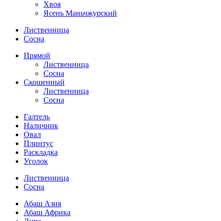
Хвоя
Ясень Маньчжурский
Лиственница
Сосна
Прямой
Лиственница
Сосна
Скошенный
Лиственница
Сосна
Галтель
Наличник
Овал
Плинтус
Раскладка
Уголок
Лиственница
Сосна
Абаш Азия
Абаш Африка