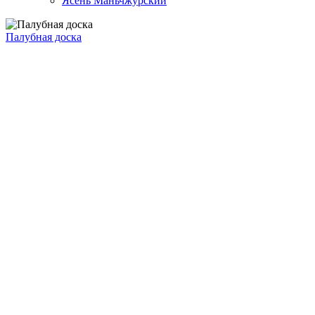
Ясень Маньчжурский
Палубная доска