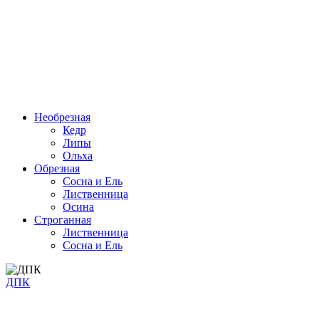
Необрезная
Кедр
Липы
Ольха
Обрезная
Cосна и Ель
Лиственница
Осина
Строганная
Лиственница
Сосна и Ель
ДПК