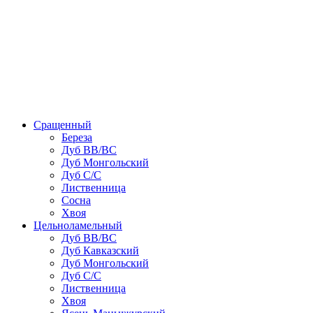
Сращенный
Береза
Дуб ВВ/ВС
Дуб Монгольский
Дуб С/С
Лиственница
Сосна
Хвоя
Цельноламельный
Дуб ВВ/ВС
Дуб Кавказский
Дуб Монгольский
Дуб С/С
Лиственница
Хвоя