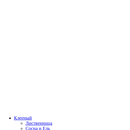
Клееный
Лиственница
Сосна и Ель