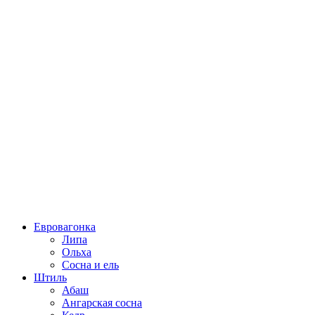
Евровагонка
Липа
Ольха
Сосна и ель
Штиль
Абаш
Ангарская сосна