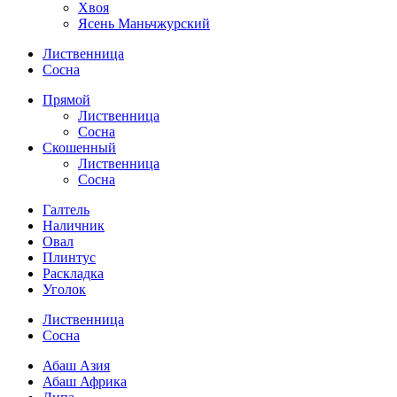
Хвоя
Ясень Маньчжурский
Лиственница
Сосна
Прямой
Лиственница
Сосна
Скошенный
Лиственница
Сосна
Галтель
Наличник
Овал
Плинтус
Раскладка
Уголок
Лиственница
Сосна
Абаш Азия
Абаш Африка