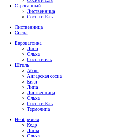
Сосна и Ель
Строганный
Лиственница
Сосна и Ель
Лиственница
Сосна
Евровагонка
Липа
Ольха
Сосна и ель
Штиль
Абаш
Ангарская сосна
Кедр
Липа
Лиственница
Ольха
Сосна и Ель
Термолипа
Необрезная
Кедр
Липы
Ольха