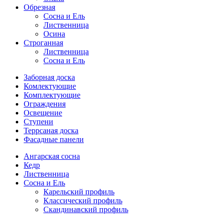
Обрезная
Cосна и Ель
Лиственница
Осина
Строганная
Лиственница
Сосна и Ель
Заборная доска
Комлектующие
Комплектующие
Ограждения
Освещение
Ступени
Террсаная доска
Фасадные панели
Ангарская сосна
Кедр
Лиственница
Сосна и Ель
Карельский профиль
Классический профиль
Скандинавский профиль