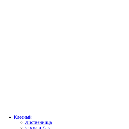
Клееный
Лиственница
Сосна и Ель