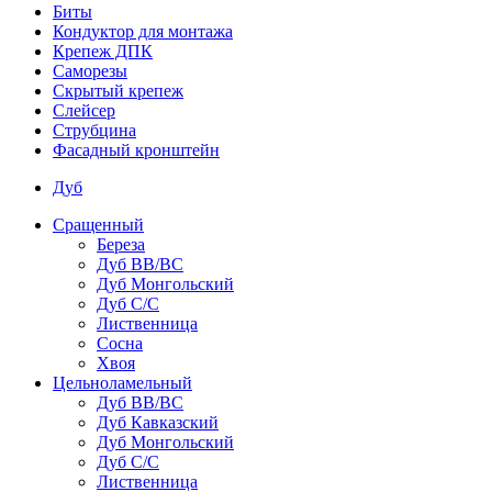
Биты
Кондуктор для монтажа
Крепеж ДПК
Саморезы
Скрытый крепеж
Слейсер
Струбцина
Фасадный кронштейн
Дуб
Сращенный
Береза
Дуб ВВ/ВС
Дуб Монгольский
Дуб С/С
Лиственница
Сосна
Хвоя
Цельноламельный
Дуб ВВ/ВС
Дуб Кавказский
Дуб Монгольский
Дуб С/С
Лиственница