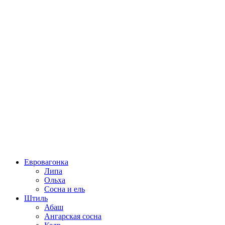
Евровагонка
Липа
Ольха
Сосна и ель
Штиль
Абаш
Ангарская сосна