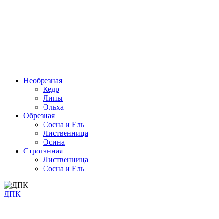
Необрезная
Кедр
Липы
Ольха
Обрезная
Cосна и Ель
Лиственница
Осина
Строганная
Лиственница
Сосна и Ель
ДПК