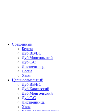
Сращенный
Береза
Дуб ВВ/ВС
Дуб Монгольский
Дуб С/С
Лиственница
Сосна
Хвоя
Цельноламельный
Дуб ВВ/ВС
Дуб Кавказский
Дуб Монгольский
Дуб С/С
Лиственница
Хвоя