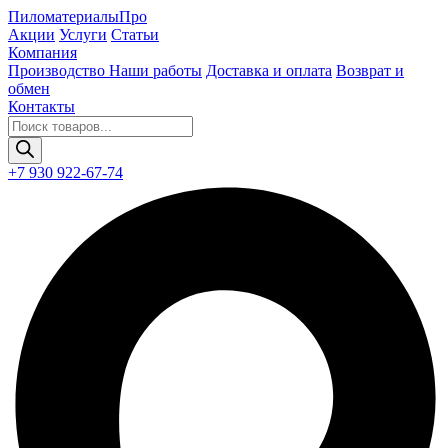
Пиломатериалы
Про
Акции
Услуги
Статьи
Компания
Производство
Наши работы
Доставка и оплата
Возврат и
обмен
Контакты
Поиск
товаров
+7 930 922-67-74