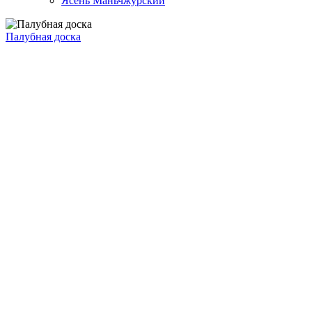
Ясень Маньчжурский
Палубная доска