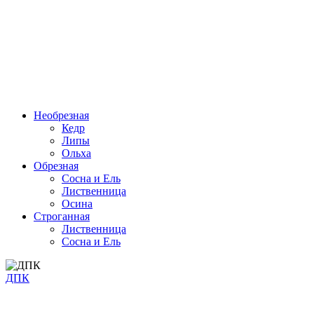
Необрезная
Кедр
Липы
Ольха
Обрезная
Cосна и Ель
Лиственница
Осина
Строганная
Лиственница
Сосна и Ель
ДПК