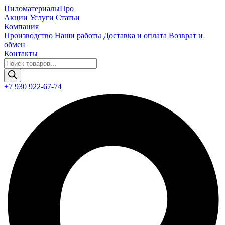
Пиломатериалы
Про
Акции
Услуги
Статьи
Компания
Производство
Наши работы
Доставка и оплата
Возврат и
обмен
Контакты
Поиск
товаров
+7 930 922-67-74