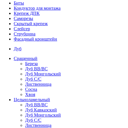
Биты
Кондуктор для монтажа
Крепеж ДПК
Саморезы
Скрытый крепеж
Слейсер
Струбцина
Фасадный кронштейн
Дуб
Сращенный
Береза
Дуб ВВ/ВС
Дуб Монгольский
Дуб С/С
Лиственница
Сосна
Хвоя
Цельноламельный
Дуб ВВ/ВС
Дуб Кавказский
Дуб Монгольский
Дуб С/С
Лиственница