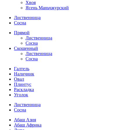
Хвоя
Ясень Маньчжурский
Лиственница
Сосна
Прямой
Лиственница
Сосна
Скошенный
Лиственница
Сосна
Галтель
Наличник
Овал
Плинтус
Раскладка
Уголок
Лиственница
Сосна
Абаш Азия
Абаш Африка