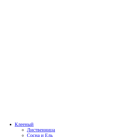
Клееный
Лиственница
Сосна и Ель