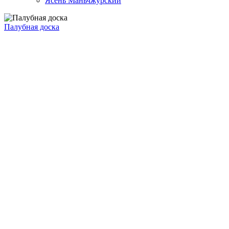
Ясень Маньчжурский
Палубная доска