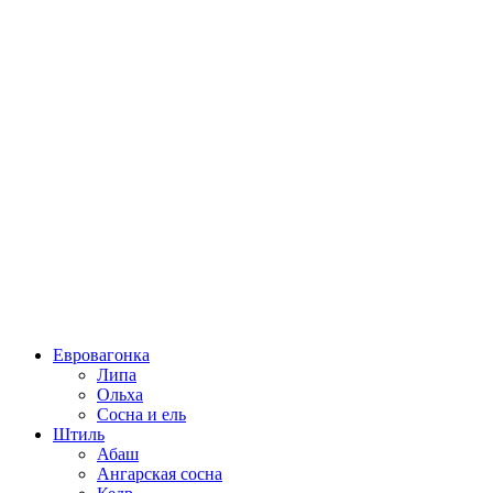
Евровагонка
Липа
Ольха
Сосна и ель
Штиль
Абаш
Ангарская сосна