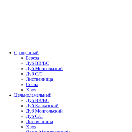
Сращенный
Береза
Дуб ВВ/ВС
Дуб Монгольский
Дуб С/С
Лиственница
Сосна
Хвоя
Цельноламельный
Дуб ВВ/ВС
Дуб Кавказский
Дуб Монгольский
Дуб С/С
Лиственница
Хвоя