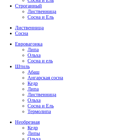
Сосна и Ель
Строганный
Лиственница
Сосна и Ель
Лиственница
Сосна
Евровагонка
Липа
Ольха
Сосна и ель
Штиль
Абаш
Ангарская сосна
Кедр
Липа
Лиственница
Ольха
Сосна и Ель
Термолипа
Необрезная
Кедр
Липы
Ольха