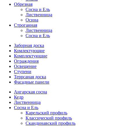
Обрезная
Cосна и Ель
Лиственница
Осина
Строганная
Лиственница
Сосна и Ель
Заборная доска
Комлектующие
Комплектующие
Ограждения
Освещение
Ступени
Террсаная доска
Фасадные панели
Ангарская сосна
Кедр
Лиственница
Сосна и Ель
Карельский профиль
Классический профиль
Скандинавский профиль