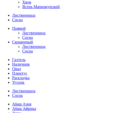
Хвоя
Ясень Маньчжурский
Лиственница
Сосна
Прямой
Лиственница
Сосна
Скошенный
Лиственница
Сосна
Галтель
Наличник
Овал
Плинтус
Раскладка
Уголок
Лиственница
Сосна
Абаш Азия
Абаш Африка