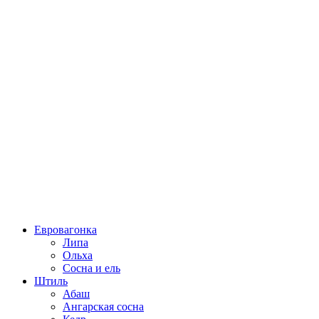
Евровагонка
Липа
Ольха
Сосна и ель
Штиль
Абаш
Ангарская сосна