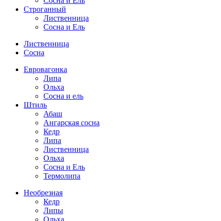
Сосна и Ель
Строганный
Лиственница
Сосна и Ель
Лиственница
Сосна
Евровагонка
Липа
Ольха
Сосна и ель
Штиль
Абаш
Ангарская сосна
Кедр
Липа
Лиственница
Ольха
Сосна и Ель
Термолипа
Необрезная
Кедр
Липы
Ольха