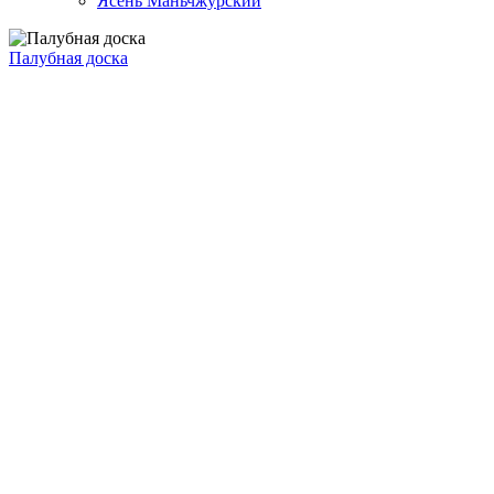
Ясень Маньчжурский
Палубная доска