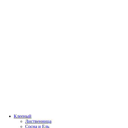
Клееный
Лиственница
Сосна и Ель