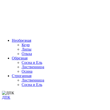
Необрезная
Кедр
Липы
Ольха
Обрезная
Cосна и Ель
Лиственница
Осина
Строганная
Лиственница
Сосна и Ель
ДПК