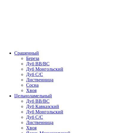
Сращенный
Береза
Дуб ВВ/ВС
Дуб Монгольский
Дуб С/С
Лиственница
Сосна
Хвоя
Цельноламельный
Дуб ВВ/ВС
Дуб Кавказский
Дуб Монгольский
Дуб С/С
Лиственница
Хвоя