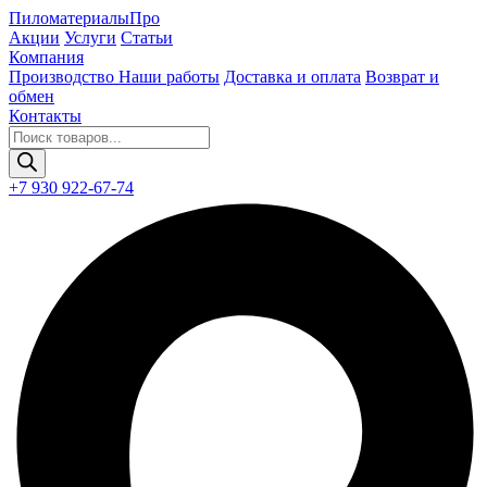
Пиломатериалы
Про
Акции
Услуги
Статьи
Компания
Производство
Наши работы
Доставка и оплата
Возврат и
обмен
Контакты
Поиск
товаров
+7 930 922-67-74