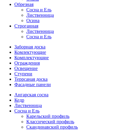
Обрезная
Cосна и Ель
Лиственница
Осина
Строганная
Лиственница
Сосна и Ель
Заборная доска
Комлектующие
Комплектующие
Ограждения
Освещение
Ступени
Террсаная доска
Фасадные панели
Ангарская сосна
Кедр
Лиственница
Сосна и Ель
Карельский профиль
Классический профиль
Скандинавский профиль