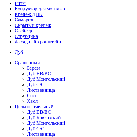
Биты
Кондуктор для монтажа
Крепеж ДПК
Саморезы
Скрытый крепеж
Слейсер
Струбцина
Фасадный кронштейн
Дуб
Сращенный
Береза
Дуб ВВ/ВС
Дуб Монгольский
Дуб С/С
Лиственница
Сосна
Хвоя
Цельноламельный
Дуб ВВ/ВС
Дуб Кавказский
Дуб Монгольский
Дуб С/С
Лиственница