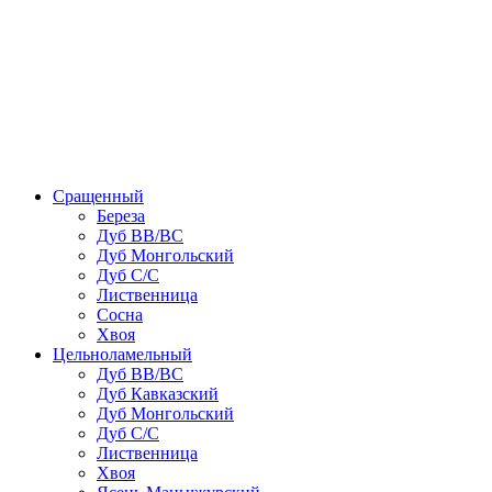
Сращенный
Береза
Дуб ВВ/ВС
Дуб Монгольский
Дуб С/С
Лиственница
Сосна
Хвоя
Цельноламельный
Дуб ВВ/ВС
Дуб Кавказский
Дуб Монгольский
Дуб С/С
Лиственница
Хвоя