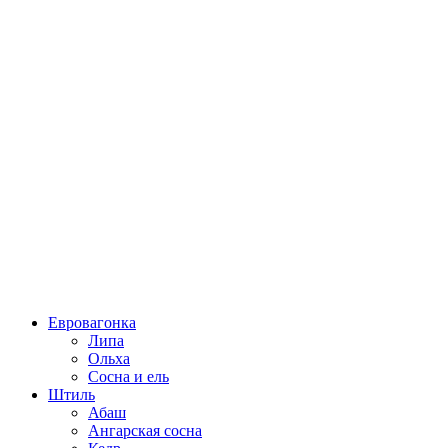
Евровагонка
Липа
Ольха
Сосна и ель
Штиль
Абаш
Ангарская сосна