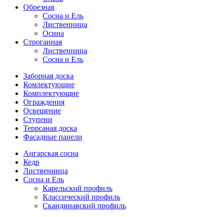
Обрезная
Cосна и Ель
Лиственница
Осина
Строганная
Лиственница
Сосна и Ель
Заборная доска
Комлектующие
Комплектующие
Ограждения
Освещение
Ступени
Террсаная доска
Фасадные панели
Ангарская сосна
Кедр
Лиственница
Сосна и Ель
Карельский профиль
Классический профиль
Скандинавский профиль