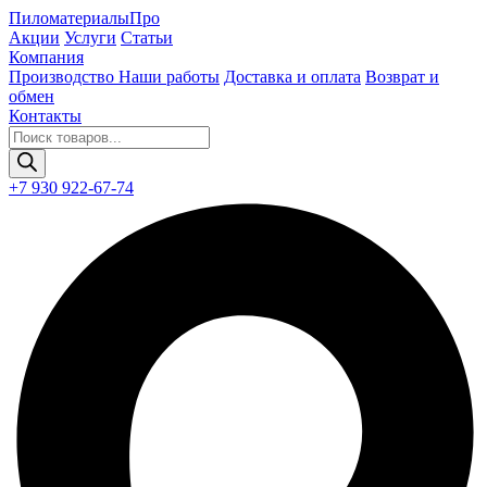
Пиломатериалы
Про
Акции
Услуги
Статьи
Компания
Производство
Наши работы
Доставка и оплата
Возврат и
обмен
Контакты
Поиск
товаров
+7 930 922-67-74