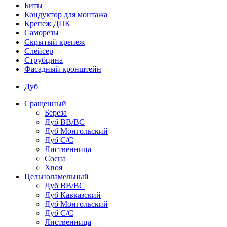
Биты
Кондуктор для монтажа
Крепеж ДПК
Саморезы
Скрытый крепеж
Слейсер
Струбцина
Фасадный кронштейн
Дуб
Сращенный
Береза
Дуб ВВ/ВС
Дуб Монгольский
Дуб С/С
Лиственница
Сосна
Хвоя
Цельноламельный
Дуб ВВ/ВС
Дуб Кавказский
Дуб Монгольский
Дуб С/С
Лиственница