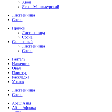
Хвоя
Ясень Маньчжурский
Лиственница
Сосна
Прямой
Лиственница
Сосна
Скошенный
Лиственница
Сосна
Галтель
Наличник
Овал
Плинтус
Раскладка
Уголок
Лиственница
Сосна
Абаш Азия
Абаш Африка