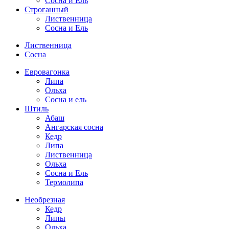
Сосна и Ель
Строганный
Лиственница
Сосна и Ель
Лиственница
Сосна
Евровагонка
Липа
Ольха
Сосна и ель
Штиль
Абаш
Ангарская сосна
Кедр
Липа
Лиственница
Ольха
Сосна и Ель
Термолипа
Необрезная
Кедр
Липы
Ольха