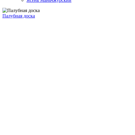
Ясень Маньчжурский
Палубная доска