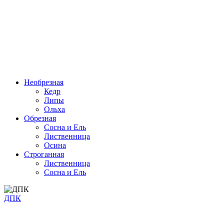
Необрезная
Кедр
Липы
Ольха
Обрезная
Cосна и Ель
Лиственница
Осина
Строганная
Лиственница
Сосна и Ель
ДПК