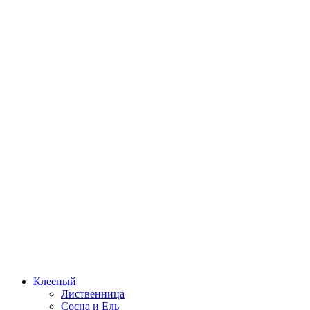
Клееный
Лиственница
Сосна и Ель