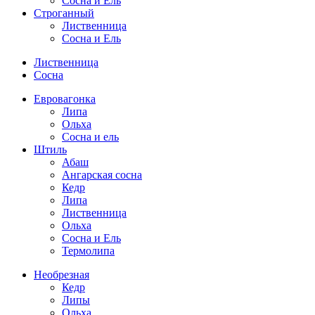
Сосна и Ель
Строганный
Лиственница
Сосна и Ель
Лиственница
Сосна
Евровагонка
Липа
Ольха
Сосна и ель
Штиль
Абаш
Ангарская сосна
Кедр
Липа
Лиственница
Ольха
Сосна и Ель
Термолипа
Необрезная
Кедр
Липы
Ольха