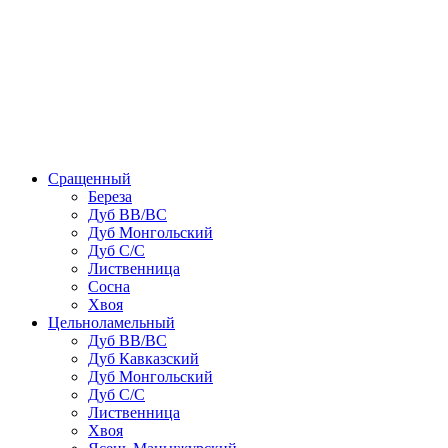
Сращенный
Береза
Дуб ВВ/ВС
Дуб Монгольский
Дуб С/С
Лиственница
Сосна
Хвоя
Цельноламельный
Дуб ВВ/ВС
Дуб Кавказский
Дуб Монгольский
Дуб С/С
Лиственница
Хвоя