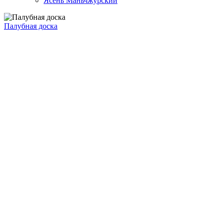
Ясень Маньчжурский
Палубная доска