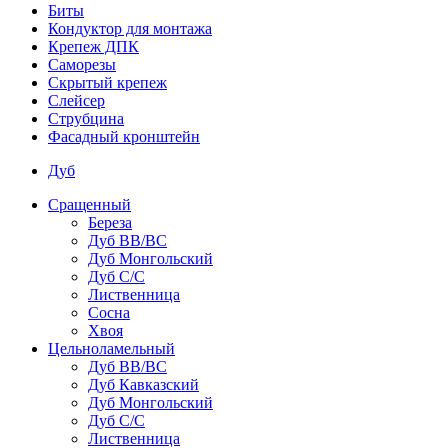
Биты
Кондуктор для монтажа
Крепеж ДПК
Саморезы
Скрытый крепеж
Слейсер
Струбцина
Фасадный кронштейн
Дуб
Сращенный
Береза
Дуб ВВ/ВС
Дуб Монгольский
Дуб С/С
Лиственница
Сосна
Хвоя
Цельноламельный
Дуб ВВ/ВС
Дуб Кавказский
Дуб Монгольский
Дуб С/С
Лиственница