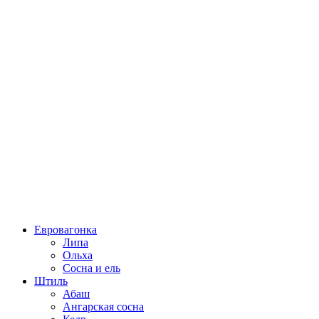
Евровагонка
Липа
Ольха
Сосна и ель
Штиль
Абаш
Ангарская сосна