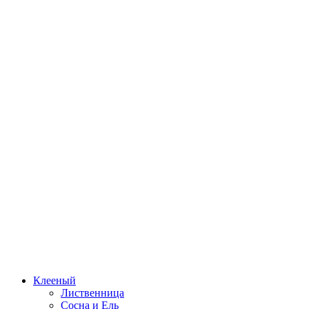
Клееный
Лиственница
Сосна и Ель