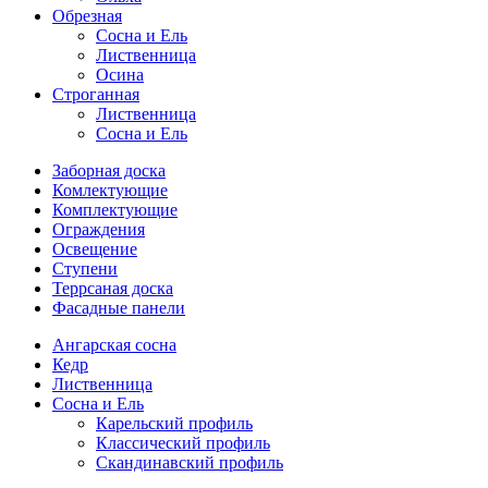
Обрезная
Cосна и Ель
Лиственница
Осина
Строганная
Лиственница
Сосна и Ель
Заборная доска
Комлектующие
Комплектующие
Ограждения
Освещение
Ступени
Террсаная доска
Фасадные панели
Ангарская сосна
Кедр
Лиственница
Сосна и Ель
Карельский профиль
Классический профиль
Скандинавский профиль