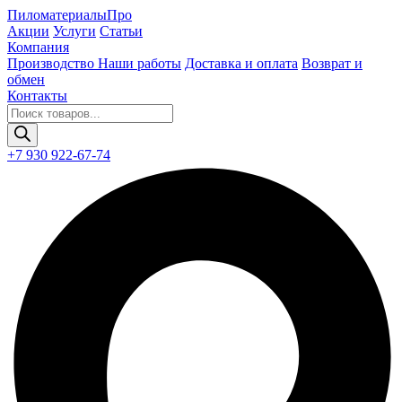
Пиломатериалы
Про
Акции
Услуги
Статьи
Компания
Производство
Наши работы
Доставка и оплата
Возврат и
обмен
Контакты
Поиск
товаров
+7 930 922-67-74