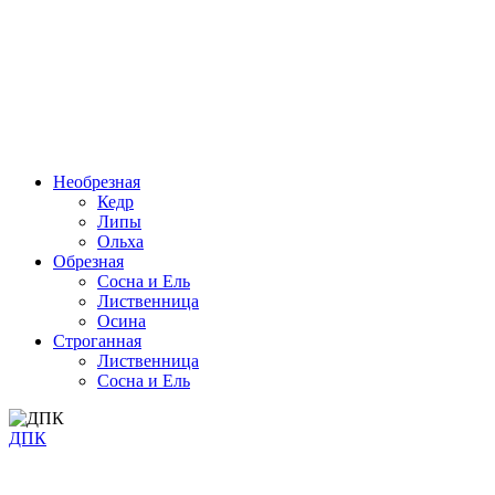
Необрезная
Кедр
Липы
Ольха
Обрезная
Cосна и Ель
Лиственница
Осина
Строганная
Лиственница
Сосна и Ель
ДПК