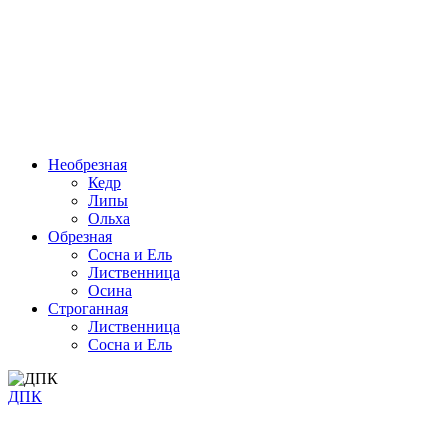
Необрезная
Кедр
Липы
Ольха
Обрезная
Cосна и Ель
Лиственница
Осина
Строганная
Лиственница
Сосна и Ель
ДПК