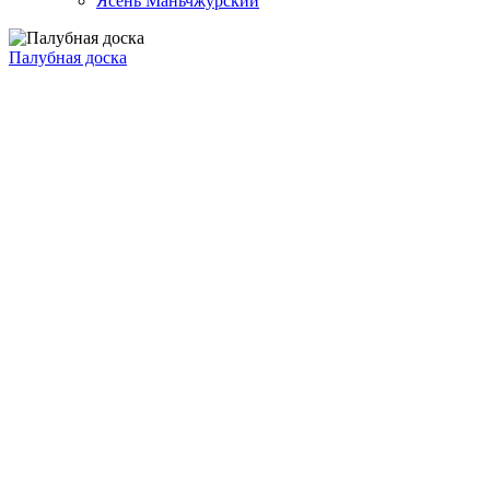
Ясень Маньчжурский
Палубная доска