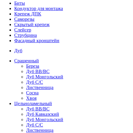
Биты
Кондуктор для монтажа
Крепеж ДПК
Саморезы
Скрытый крепеж
Слейсер
Струбцина
Фасадный кронштейн
Дуб
Сращенный
Береза
Дуб ВВ/ВС
Дуб Монгольский
Дуб С/С
Лиственница
Сосна
Хвоя
Цельноламельный
Дуб ВВ/ВС
Дуб Кавказский
Дуб Монгольский
Дуб С/С
Лиственница