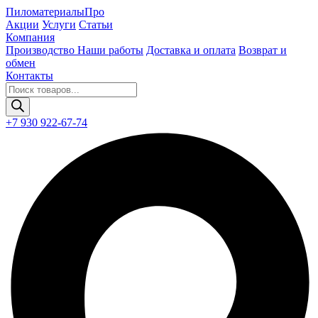
Пиломатериалы
Про
Акции
Услуги
Статьи
Компания
Производство
Наши работы
Доставка и оплата
Возврат и
обмен
Контакты
Поиск
товаров
+7 930 922-67-74