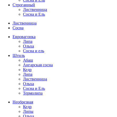
Сосна и Ель
Строганный
Лиственница
Сосна и Ель
Лиственница
Сосна
Евровагонка
Липа
Ольха
Сосна и ель
Штиль
Абаш
Ангарская сосна
Кедр
Липа
Лиственница
Ольха
Сосна и Ель
Термолипа
Необрезная
Кедр
Липы
Ольха