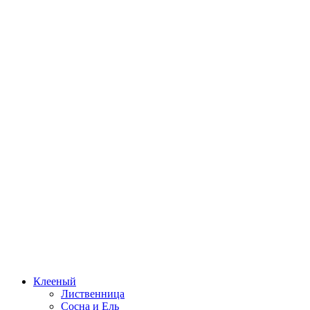
Клееный
Лиственница
Сосна и Ель