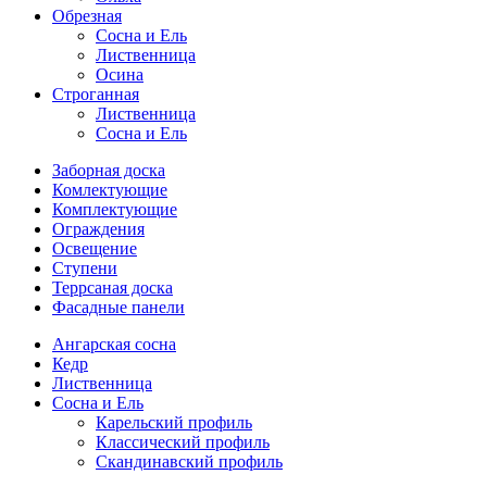
Обрезная
Cосна и Ель
Лиственница
Осина
Строганная
Лиственница
Сосна и Ель
Заборная доска
Комлектующие
Комплектующие
Ограждения
Освещение
Ступени
Террсаная доска
Фасадные панели
Ангарская сосна
Кедр
Лиственница
Сосна и Ель
Карельский профиль
Классический профиль
Скандинавский профиль