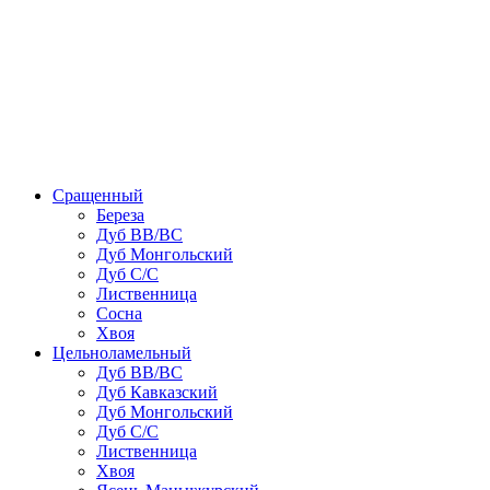
Сращенный
Береза
Дуб ВВ/ВС
Дуб Монгольский
Дуб С/С
Лиственница
Сосна
Хвоя
Цельноламельный
Дуб ВВ/ВС
Дуб Кавказский
Дуб Монгольский
Дуб С/С
Лиственница
Хвоя