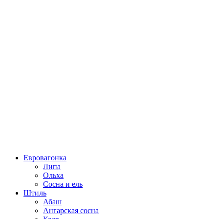
Евровагонка
Липа
Ольха
Сосна и ель
Штиль
Абаш
Ангарская сосна