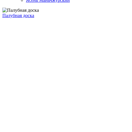
Ясень Маньчжурский
Палубная доска