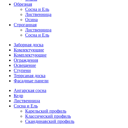
Обрезная
Cосна и Ель
Лиственница
Осина
Строганная
Лиственница
Сосна и Ель
Заборная доска
Комлектующие
Комплектующие
Ограждения
Освещение
Ступени
Террсаная доска
Фасадные панели
Ангарская сосна
Кедр
Лиственница
Сосна и Ель
Карельский профиль
Классический профиль
Скандинавский профиль