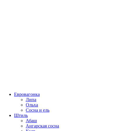
Евровагонка
Липа
Ольха
Сосна и ель
Штиль
Абаш
Ангарская сосна