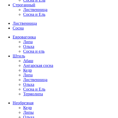
Сосна и Ель
Строганный
Лиственница
Сосна и Ель
Лиственница
Сосна
Евровагонка
Липа
Ольха
Сосна и ель
Штиль
Абаш
Ангарская сосна
Кедр
Липа
Лиственница
Ольха
Сосна и Ель
Термолипа
Необрезная
Кедр
Липы
Ольха