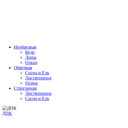
Необрезная
Кедр
Липы
Ольха
Обрезная
Cосна и Ель
Лиственница
Осина
Строганная
Лиственница
Сосна и Ель
ДПК