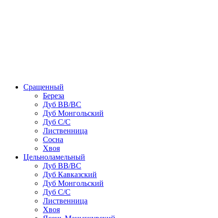
Сращенный
Береза
Дуб ВВ/ВС
Дуб Монгольский
Дуб С/С
Лиственница
Сосна
Хвоя
Цельноламельный
Дуб ВВ/ВС
Дуб Кавказский
Дуб Монгольский
Дуб С/С
Лиственница
Хвоя