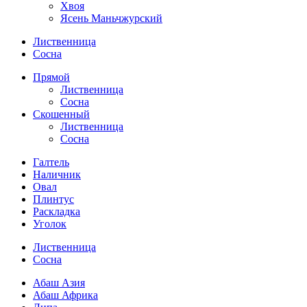
Хвоя
Ясень Маньчжурский
Лиственница
Сосна
Прямой
Лиственница
Сосна
Скошенный
Лиственница
Сосна
Галтель
Наличник
Овал
Плинтус
Раскладка
Уголок
Лиственница
Сосна
Абаш Азия
Абаш Африка