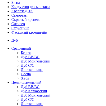
Биты
Кондуктор для монтажа
Крепеж ДПК
Саморезы
Скрытый крепеж
Слейсер
Струбцина
Фасадный кронштейн
Дуб
Сращенный
Береза
Дуб ВВ/ВС
Дуб Монгольский
Дуб С/С
Лиственница
Сосна
Хвоя
Цельноламельный
Дуб ВВ/ВС
Дуб Кавказский
Дуб Монгольский
Дуб С/С
Лиственница