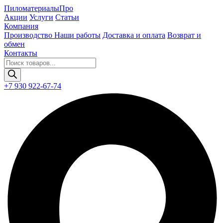
Пиломатериалы
Про
Акции
Услуги
Статьи
Компания
Производство
Наши работы
Доставка и оплата
Возврат и
обмен
Контакты
Поиск
товаров
+7 930 922-67-74