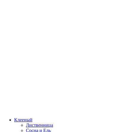
Клееный
Лиственница
Сосна и Ель