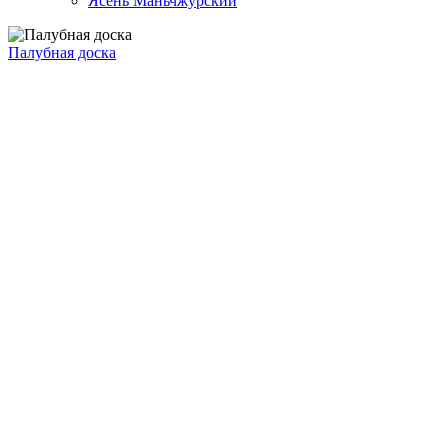
Ясень Маньчжурский
Палубная доска