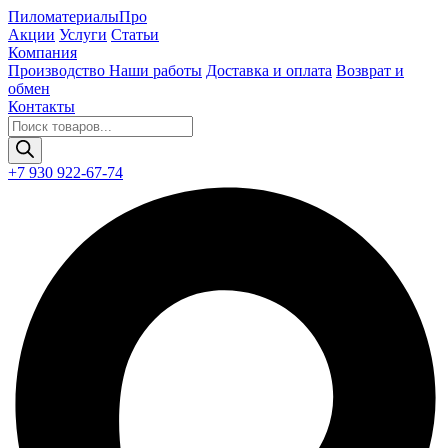
Пиломатериалы
Про
Акции
Услуги
Статьи
Компания
Производство
Наши работы
Доставка и оплата
Возврат и
обмен
Контакты
Поиск
товаров
+7 930 922-67-74