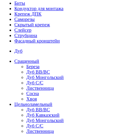
Биты
Кондуктор для монтажа
Крепеж ДПК
Саморезы
Скрытый крепеж
Слейсер
Струбцина
Фасадный кронштейн
Дуб
Сращенный
Береза
Дуб ВВ/ВС
Дуб Монгольский
Дуб С/С
Лиственница
Сосна
Хвоя
Цельноламельный
Дуб ВВ/ВС
Дуб Кавказский
Дуб Монгольский
Дуб С/С
Лиственница