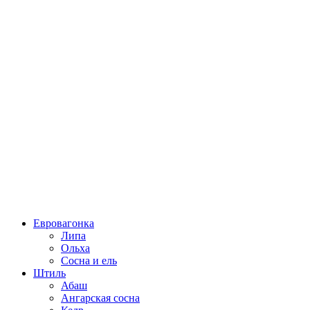
Евровагонка
Липа
Ольха
Сосна и ель
Штиль
Абаш
Ангарская сосна