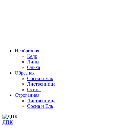
Необрезная
Кедр
Липы
Ольха
Обрезная
Cосна и Ель
Лиственница
Осина
Строганная
Лиственница
Сосна и Ель
ДПК