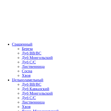
Сращенный
Береза
Дуб ВВ/ВС
Дуб Монгольский
Дуб С/С
Лиственница
Сосна
Хвоя
Цельноламельный
Дуб ВВ/ВС
Дуб Кавказский
Дуб Монгольский
Дуб С/С
Лиственница
Хвоя