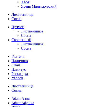
Хвоя
Ясень Маньчжурский
Лиственница
Сосна
Прямой
Лиственница
Сосна
Скошенный
Лиственница
Сосна
Галтель
Наличник
Овал
Плинтус
Раскладка
Уголок
Лиственница
Сосна
Абаш Азия
Абаш Африка