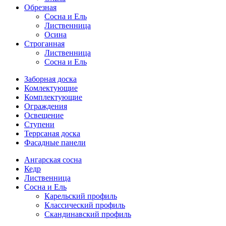
Обрезная
Cосна и Ель
Лиственница
Осина
Строганная
Лиственница
Сосна и Ель
Заборная доска
Комлектующие
Комплектующие
Ограждения
Освещение
Ступени
Террсаная доска
Фасадные панели
Ангарская сосна
Кедр
Лиственница
Сосна и Ель
Карельский профиль
Классический профиль
Скандинавский профиль