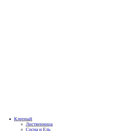
Клееный
Лиственница
Сосна и Ель