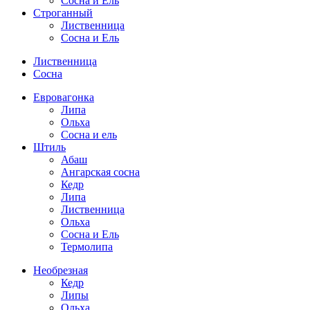
Сосна и Ель
Строганный
Лиственница
Сосна и Ель
Лиственница
Сосна
Евровагонка
Липа
Ольха
Сосна и ель
Штиль
Абаш
Ангарская сосна
Кедр
Липа
Лиственница
Ольха
Сосна и Ель
Термолипа
Необрезная
Кедр
Липы
Ольха